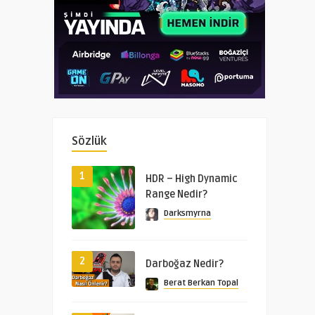
Sözlük
1
HDR – High Dynamic
Range Nedir?
Darksmyrna
2
Darboğaz Nedir?
Berat Berkan Topal