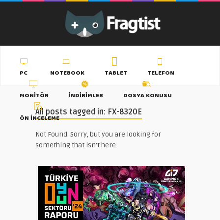
PC
NOTEBOOK
TABLET
TELEFON
MONITÖR
İNDIRIMLER
DOSYA KONUSU
All posts tagged in: FX-8320E
ÖN İNCELEME
Not Found. Sorry, but you are looking for
something that isn't here.