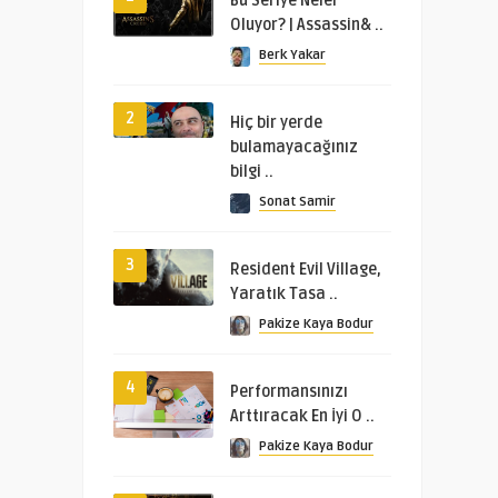
Bu Seriye Neler
Oluyor? | Assassin& ..
Berk Yakar
2
Hiç bir yerde
bulamayacağınız
bilgi ..
Sonat Samir
3
Resident Evil Village,
Yaratık Tasa ..
Pakize Kaya Bodur
4
Performansınızı
Arttıracak En İyi O ..
Pakize Kaya Bodur