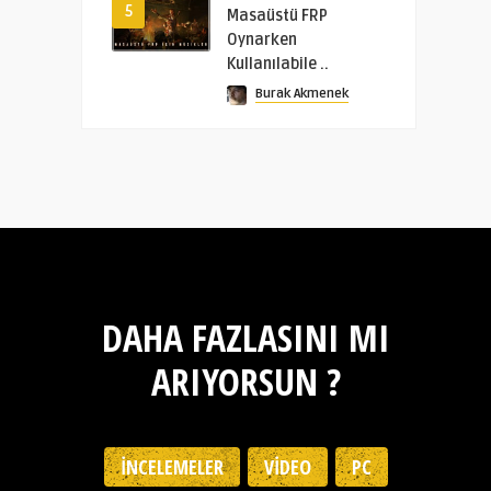
5
Masaüstü FRP
Oynarken
Kullanılabile ..
Burak Akmenek
DAHA FAZLASINI MI
ARIYORSUN ?
İNCELEMELER
VIDEO
PC