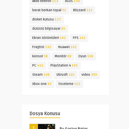
Akıllı telefon
113
ASUS
140
berat berkan topal
91
Blizzard
115
disket kutusu
127
dizüstü bilgisayar
85
Ekran Görüntüleri
161
FPS
162
Fragtist
232
Huawei
102
konsol
98
Monitör
88
Oyun
536
PC
411
PlayStation 4
105
Steam
108
Ubisoft
105
video
399
Xbox one
85
İnceleme
515
Dosya Konusu
1