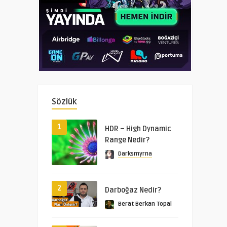
Sözlük
1
HDR – High Dynamic
Range Nedir?
Darksmyrna
2
Darboğaz Nedir?
Berat Berkan Topal