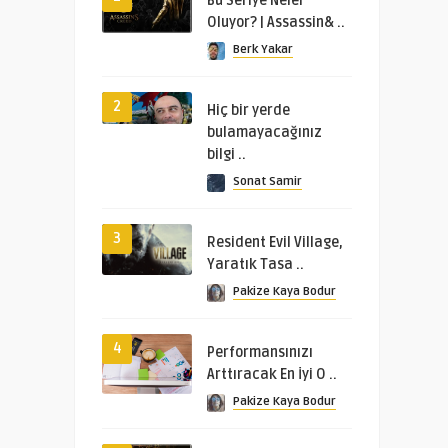
Bu Seriye Neler
Oluyor? | Assassin& ..
Berk Yakar
2
Hiç bir yerde
bulamayacağınız
bilgi ..
Sonat Samir
3
Resident Evil Village,
Yaratık Tasa ..
Pakize Kaya Bodur
4
Performansınızı
Arttıracak En İyi O ..
Pakize Kaya Bodur