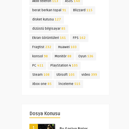
Akıllı telefon
113
ASUS
140
berat berkan topal
91
Blizzard
115
disket kutusu
127
dizüstü bilgisayar
85
Ekran Görüntüleri
161
FPS
162
Fragtist
232
Huawei
103
konsol
98
Monitör
88
Oyun
536
PC
411
PlayStation 4
105
Steam
108
Ubisoft
105
video
399
Xbox one
85
İnceleme
515
Dosya Konusu
1