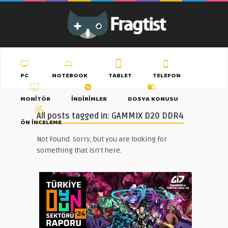
PC
NOTEBOOK
TABLET
TELEFON
MONITÖR
İNDIRIMLER
DOSYA KONUSU
All posts tagged in: GAMMIX D20 DDR4
ÖN İNCELEME
Not Found. Sorry, but you are looking for
something that isn't here.