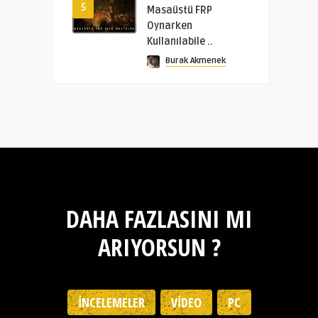
5
Masaüstü FRP
Oynarken
Kullanılabile ..
Burak Akmenek
DAHA FAZLASINI MI
ARIYORSUN ?
İNCELEMELER
VIDEO
PC