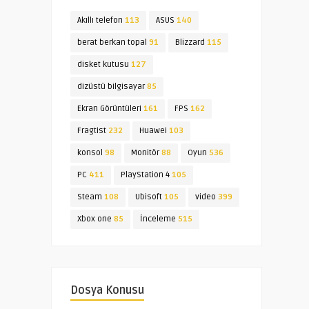
Akıllı telefon
113
ASUS
140
berat berkan topal
91
Blizzard
115
disket kutusu
127
dizüstü bilgisayar
85
Ekran Görüntüleri
161
FPS
162
Fragtist
232
Huawei
103
konsol
98
Monitör
88
Oyun
536
PC
411
PlayStation 4
105
Steam
108
Ubisoft
105
video
399
Xbox one
85
İnceleme
515
Dosya Konusu