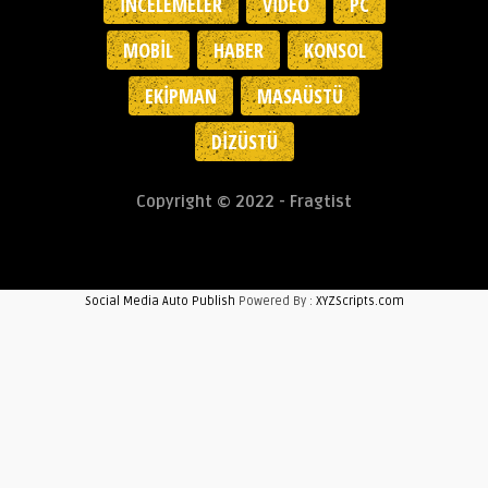
İNCELEMELER
VIDEO
PC
MOBIL
HABER
KONSOL
EKIPMAN
MASAÜSTÜ
DIZÜSTÜ
Copyright © 2022 - Fragtist
Social Media Auto Publish
Powered By :
XYZScripts.com