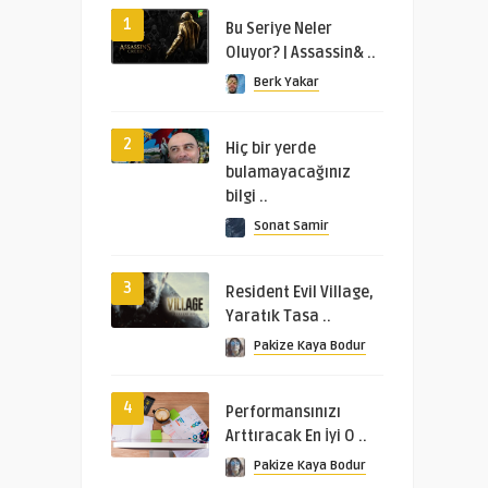
1
Bu Seriye Neler
Oluyor? | Assassin& ..
Berk Yakar
2
Hiç bir yerde
bulamayacağınız
bilgi ..
Sonat Samir
3
Resident Evil Village,
Yaratık Tasa ..
Pakize Kaya Bodur
4
Performansınızı
Arttıracak En İyi O ..
Pakize Kaya Bodur