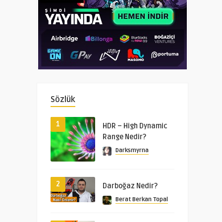
Sözlük
1
HDR – High Dynamic
Range Nedir?
Darksmyrna
2
Darboğaz Nedir?
Berat Berkan Topal