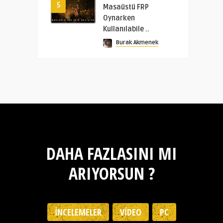
5
Masaüstü FRP
Oynarken
Kullanılabile ..
Burak Akmenek
DAHA FAZLASINI MI
ARIYORSUN ?
İNCELEMELER
VIDEO
PC