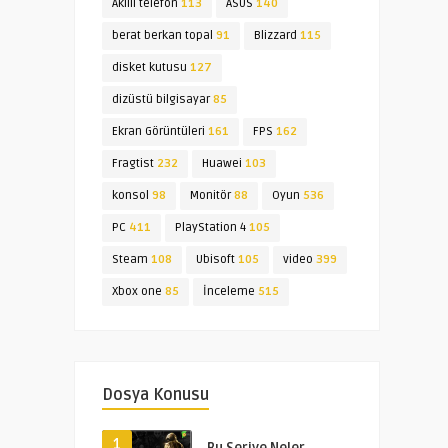
Akıllı telefon
113
ASUS
140
berat berkan topal
91
Blizzard
115
disket kutusu
127
dizüstü bilgisayar
85
Ekran Görüntüleri
161
FPS
162
Fragtist
232
Huawei
103
konsol
98
Monitör
88
Oyun
536
PC
411
PlayStation 4
105
Steam
108
Ubisoft
105
video
399
Xbox one
85
İnceleme
515
Dosya Konusu
1