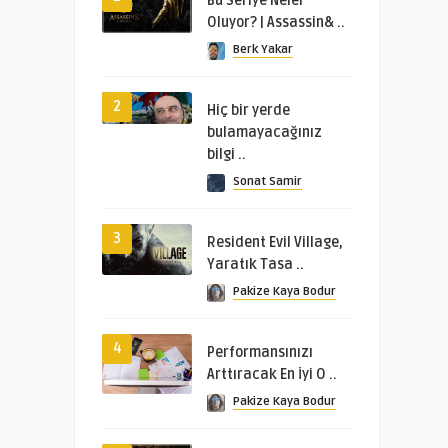
Bu Seriye Neler
Oluyor? | Assassin& ..
Berk Yakar
2
Hiç bir yerde
bulamayacağınız
bilgi ..
Sonat Samir
3
Resident Evil Village,
Yaratık Tasa ..
Pakize Kaya Bodur
4
Performansınızı
Arttıracak En İyi O ..
Pakize Kaya Bodur