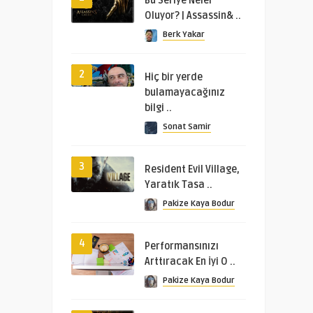
Bu Seriye Neler
Oluyor? | Assassin& ..
Berk Yakar
2
Hiç bir yerde
bulamayacağınız
bilgi ..
Sonat Samir
3
Resident Evil Village,
Yaratık Tasa ..
Pakize Kaya Bodur
4
Performansınızı
Arttıracak En İyi O ..
Pakize Kaya Bodur