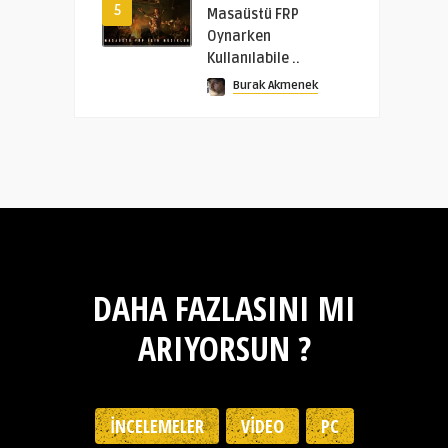
5
Masaüstü FRP
Oynarken
Kullanılabile ..
Burak Akmenek
DAHA FAZLASINI MI
ARIYORSUN ?
İNCELEMELER
VIDEO
PC