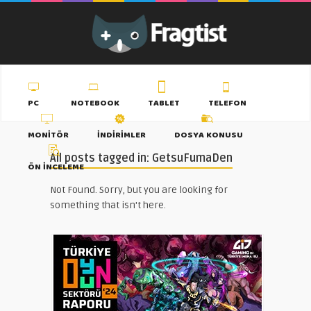
PC
NOTEBOOK
TABLET
TELEFON
MONITÖR
İNDIRIMLER
DOSYA KONUSU
All posts tagged in: GetsuFumaDen
ÖN İNCELEME
Not Found. Sorry, but you are looking for
something that isn't here.