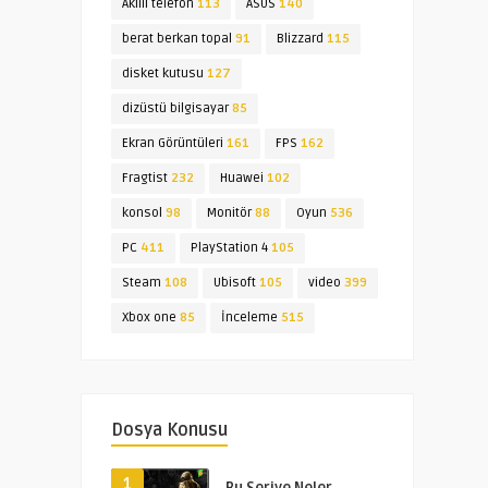
Akıllı telefon
113
ASUS
140
berat berkan topal
91
Blizzard
115
disket kutusu
127
dizüstü bilgisayar
85
Ekran Görüntüleri
161
FPS
162
Fragtist
232
Huawei
102
konsol
98
Monitör
88
Oyun
536
PC
411
PlayStation 4
105
Steam
108
Ubisoft
105
video
399
Xbox one
85
İnceleme
515
Dosya Konusu
1