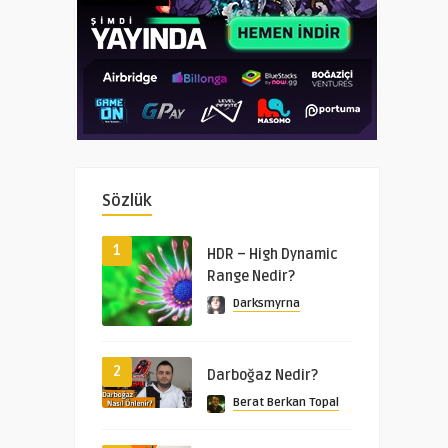
Sözlük
1
HDR – High Dynamic
Range Nedir?
Darksmyrna
2
Darboğaz Nedir?
Berat Berkan Topal