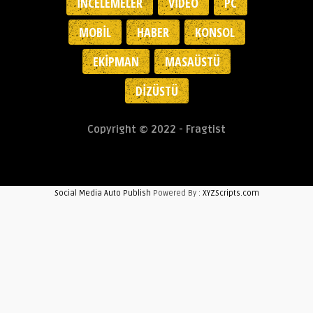
İNCELEMELER
VIDEO
PC
MOBIL
HABER
KONSOL
EKIPMAN
MASAÜSTÜ
DIZÜSTÜ
Copyright © 2022 - Fragtist
Social Media Auto Publish
Powered By :
XYZScripts.com