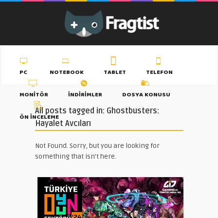
PC
NOTEBOOK
TABLET
TELEFON
MONITÖR
İNDIRIMLER
DOSYA KONUSU
All posts tagged in: Ghostbusters:
ÖN İNCELEME
Hayalet Avcıları
Not Found. Sorry, but you are looking for
something that isn't here.