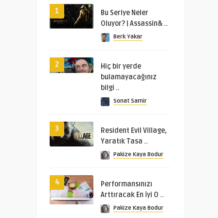
1
Bu Seriye Neler
Oluyor? | Assassin& ..
Berk Yakar
2
Hiç bir yerde
bulamayacağınız
bilgi ..
Sonat Samir
3
Resident Evil Village,
Yaratık Tasa ..
Pakize Kaya Bodur
4
Performansınızı
Arttıracak En İyi O ..
Pakize Kaya Bodur