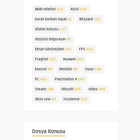
Akıllı telefon
113
ASUS
140
berat berkan topal
91
Blizzard
115
disket kutusu
127
dizüstü bilgisayar
85
Ekran Görüntüleri
161
FPS
162
Fragtist
232
Huawei
103
konsol
98
Monitör
88
Oyun
536
PC
411
PlayStation 4
105
Steam
108
Ubisoft
105
video
399
Xbox one
85
İnceleme
515
Dosya Konusu