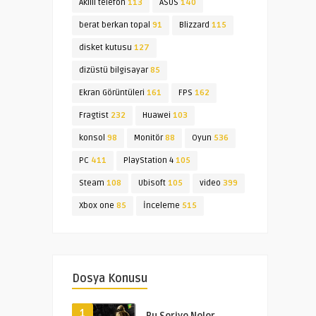
Akıllı telefon
113
ASUS
140
berat berkan topal
91
Blizzard
115
disket kutusu
127
dizüstü bilgisayar
85
Ekran Görüntüleri
161
FPS
162
Fragtist
232
Huawei
103
konsol
98
Monitör
88
Oyun
536
PC
411
PlayStation 4
105
Steam
108
Ubisoft
105
video
399
Xbox one
85
İnceleme
515
Dosya Konusu
1