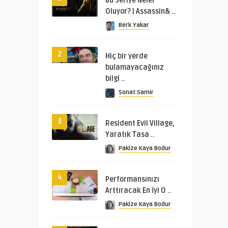
Bu Seriye Neler
Oluyor? | Assassin& ..
Berk Yakar
2
Hiç bir yerde
bulamayacağınız
bilgi ..
Sonat Samir
3
Resident Evil Village,
Yaratık Tasa ..
Pakize Kaya Bodur
4
Performansınızı
Arttıracak En İyi O ..
Pakize Kaya Bodur