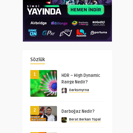
Sözlük
1
HDR – High Dynamic
Range Nedir?
Darksmyrna
2
Darboğaz Nedir?
Berat Berkan Topal