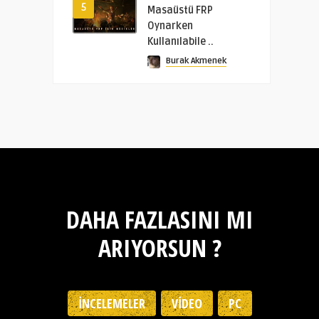
5
Masaüstü FRP
Oynarken
Kullanılabile ..
Burak Akmenek
DAHA FAZLASINI MI
ARIYORSUN ?
İNCELEMELER
VIDEO
PC