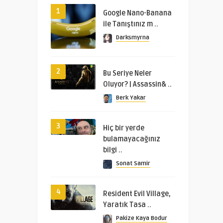
1
Google Nano-Banana
ile Tanıştınız m ..
Darksmyrna
2
Bu Seriye Neler
Oluyor? | Assassin& ..
Berk Yakar
3
Hiç bir yerde
bulamayacağınız
bilgi ..
Sonat Samir
4
Resident Evil Village,
Yaratık Tasa ..
Pakize Kaya Bodur