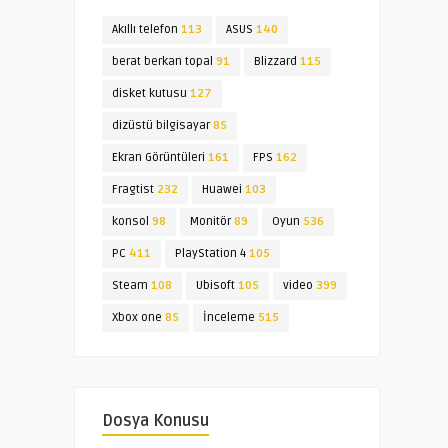
Akıllı telefon
113
ASUS
140
berat berkan topal
91
Blizzard
115
disket kutusu
127
dizüstü bilgisayar
85
Ekran Görüntüleri
161
FPS
162
Fragtist
232
Huawei
103
konsol
98
Monitör
89
Oyun
536
PC
411
PlayStation 4
105
Steam
108
Ubisoft
105
video
399
Xbox one
85
İnceleme
515
Dosya Konusu