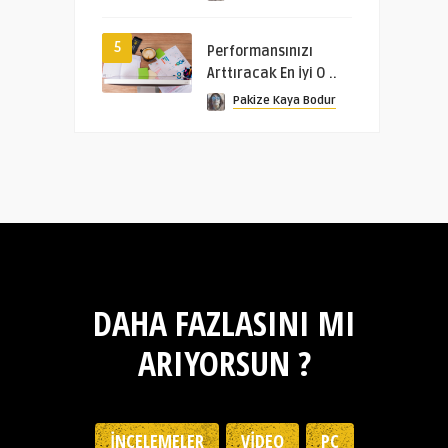
5
Performansınızı
Arttıracak En İyi O ..
Pakize Kaya Bodur
DAHA FAZLASINI MI
ARIYORSUN ?
İNCELEMELER
VIDEO
PC