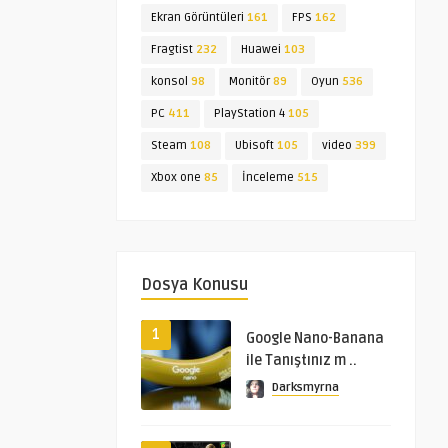
Ekran Görüntüleri
161
FPS
162
Fragtist
232
Huawei
103
konsol
98
Monitör
89
Oyun
536
PC
411
PlayStation 4
105
Steam
108
Ubisoft
105
video
399
Xbox one
85
İnceleme
515
Dosya Konusu
1
Google Nano-Banana
ile Tanıştınız m ..
Darksmyrna