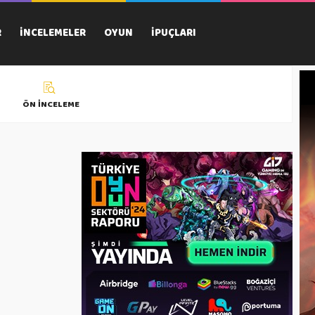
R
İNCELEMELER
OYUN
İPUÇLARI
ÖN İNCELEME