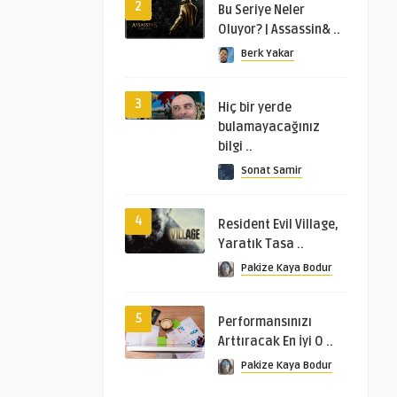
2
Bu Seriye Neler
Oluyor? | Assassin& ..
Berk Yakar
3
Hiç bir yerde
bulamayacağınız
bilgi ..
Sonat Samir
4
Resident Evil Village,
Yaratık Tasa ..
Pakize Kaya Bodur
5
Performansınızı
Arttıracak En İyi O ..
Pakize Kaya Bodur