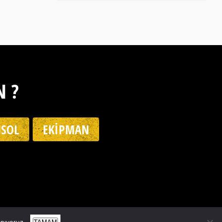
N ?
SOL
EKIPMAN