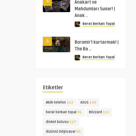
4
Anakart ve
Mahdumları Sunar! |
Anak ..
Berat Berkan Topal
5
Boromir’i kurtarmak! |
The Ba ..
Berat Berkan Topal
Etiketler
Akıllı telefon
113
ASUS
140
berat berkan topal
91
Blizzard
115
disket kutusu
127
dizüstü bilgisayar
85