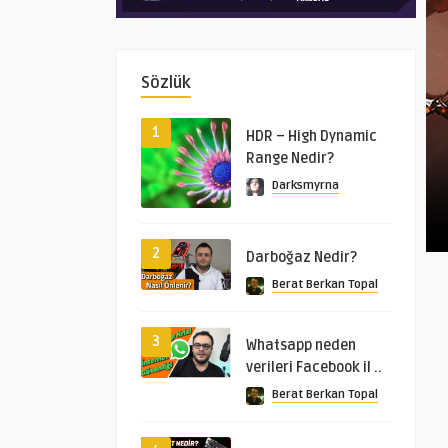
Sözlük
1
HDR – High Dynamic
Range Nedir?
Darksmyrna
2
Darboğaz Nedir?
Berat Berkan Topal
3
Whatsapp neden
verileri Facebook il ..
Berat Berkan Topal