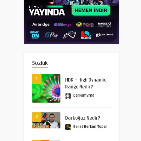
Sözlük
1
HDR – High Dynamic
Range Nedir?
Darksmyrna
2
Darboğaz Nedir?
Berat Berkan Topal