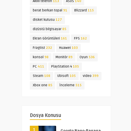
Akıllı telefon
113
ASUS
140
berat berkan topal
91
Blizzard
115
disket kutusu
127
dizüstü bilgisayar
85
Ekran Görüntüleri
161
FPS
162
Fragtist
232
Huawei
103
konsol
98
Monitör
89
Oyun
536
PC
411
PlayStation 4
105
Steam
108
Ubisoft
105
video
399
Xbox one
85
İnceleme
515
Dosya Konusu
1