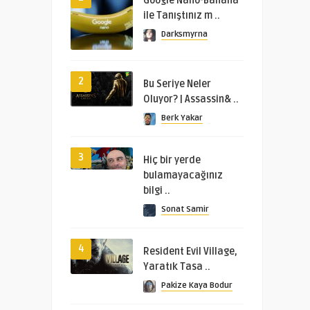
Google Nano-Banana
ile Tanıştınız m ..
Darksmyrna
2
Bu Seriye Neler
Oluyor? | Assassin& ..
Berk Yakar
3
Hiç bir yerde
bulamayacağınız
bilgi ..
Sonat Samir
4
Resident Evil Village,
Yaratık Tasa ..
Pakize Kaya Bodur