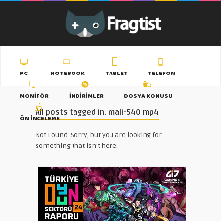
PC
NOTEBOOK
TABLET
TELEFON
MONITÖR
İNDIRIMLER
DOSYA KONUSU
All posts tagged in: mali-540 mp4
ÖN İNCELEME
Not Found. Sorry, but you are looking for
something that isn't here.