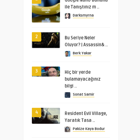
Google Nano-Banana
ile Tanıştınız m ..
Darksmyrna
2
Bu Seriye Neler
Oluyor? | Assassin& ..
Berk Yakar
3
Hiç bir yerde
bulamayacağınız
bilgi ..
Sonat Samir
4
Resident Evil Village,
Yaratık Tasa ..
Pakize Kaya Bodur