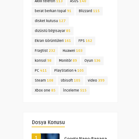
Akıllı telefon
113
ASUS
140
berat berkan topal
91
Blizzard
115
disket kutusu
127
dizüstü bilgisayar
85
Ekran Görüntüleri
161
FPS
162
Fragtist
232
Huawei
103
konsol
98
Monitör
89
Oyun
536
PC
411
PlayStation 4
105
Steam
108
Ubisoft
105
video
399
Xbox one
85
İnceleme
515
Dosya Konusu
1