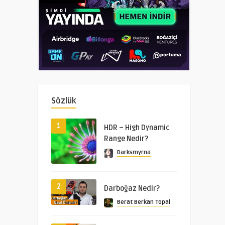
Sözlük
1
HDR – High Dynamic
Range Nedir?
Darksmyrna
2
Darboğaz Nedir?
Berat Berkan Topal