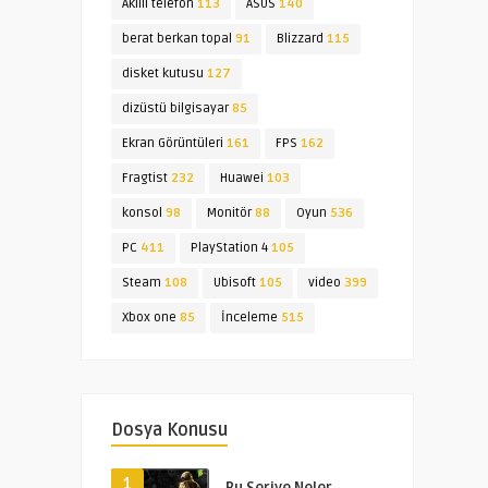
Akıllı telefon
113
ASUS
140
berat berkan topal
91
Blizzard
115
disket kutusu
127
dizüstü bilgisayar
85
Ekran Görüntüleri
161
FPS
162
Fragtist
232
Huawei
103
konsol
98
Monitör
88
Oyun
536
PC
411
PlayStation 4
105
Steam
108
Ubisoft
105
video
399
Xbox one
85
İnceleme
515
Dosya Konusu
1