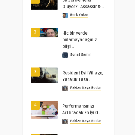
Bu Seriye Neler
Oluyor? | Assassin& ..
Berk Yakar
2
Hiç bir yerde
bulamayacağınız
bilgi ..
Sonat Samir
3
Resident Evil Village,
Yaratık Tasa ..
Pakize Kaya Bodur
4
Performansınızı
Arttıracak En İyi O ..
Pakize Kaya Bodur