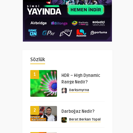
Sözlük
1
HDR – High Dynamic
Range Nedir?
Darksmyrna
2
Darboğaz Nedir?
Berat Berkan Topal