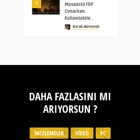
5
Masaüstü FRP
Oynarken
Kullanılabile ..
Burak Akmenek
DAHA FAZLASINI MI
ARIYORSUN ?
İNCELEMELER
VIDEO
PC