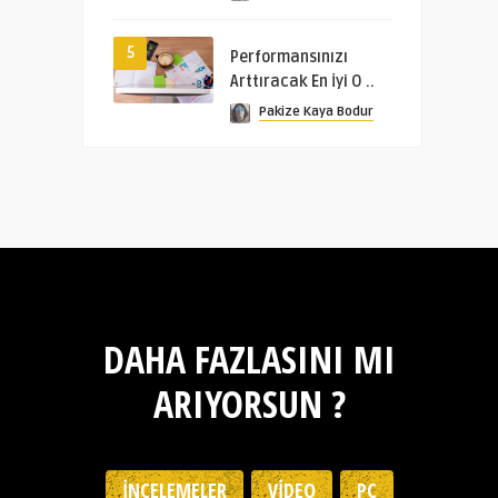
5
Performansınızı
Arttıracak En İyi O ..
Pakize Kaya Bodur
DAHA FAZLASINI MI
ARIYORSUN ?
İNCELEMELER
VIDEO
PC