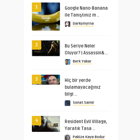
1
Google Nano-Banana
ile Tanıştınız m ..
Darksmyrna
2
Bu Seriye Neler
Oluyor? | Assassin& ..
Berk Yakar
3
Hiç bir yerde
bulamayacağınız
bilgi ..
Sonat Samir
4
Resident Evil Village,
Yaratık Tasa ..
Pakize Kaya Bodur