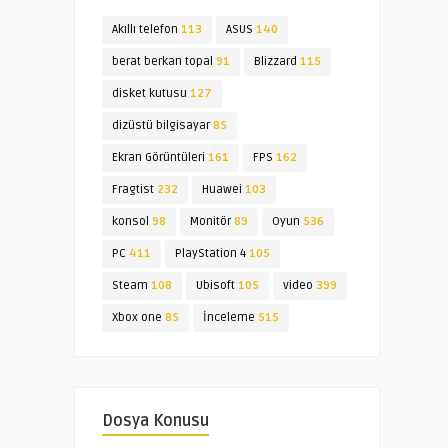
Akıllı telefon
113
ASUS
140
berat berkan topal
91
Blizzard
115
disket kutusu
127
dizüstü bilgisayar
85
Ekran Görüntüleri
161
FPS
162
Fragtist
232
Huawei
103
konsol
98
Monitör
89
Oyun
536
PC
411
PlayStation 4
105
Steam
108
Ubisoft
105
video
399
Xbox one
85
İnceleme
515
Dosya Konusu