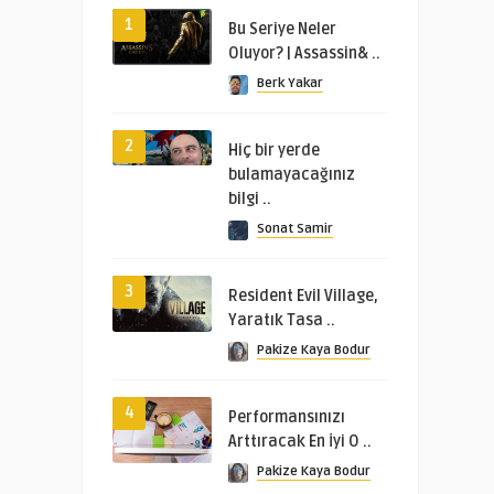
1
Bu Seriye Neler
Oluyor? | Assassin& ..
Berk Yakar
2
Hiç bir yerde
bulamayacağınız
bilgi ..
Sonat Samir
3
Resident Evil Village,
Yaratık Tasa ..
Pakize Kaya Bodur
4
Performansınızı
Arttıracak En İyi O ..
Pakize Kaya Bodur