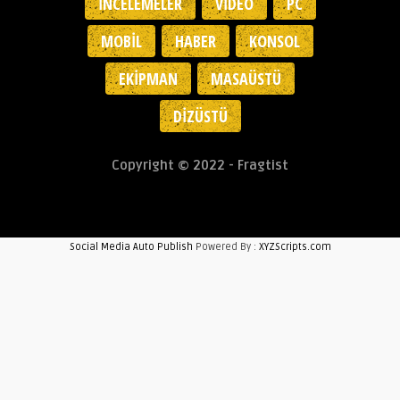
İNCELEMELER
VIDEO
PC
MOBIL
HABER
KONSOL
EKIPMAN
MASAÜSTÜ
DIZÜSTÜ
Copyright © 2022 - Fragtist
Social Media Auto Publish
Powered By :
XYZScripts.com