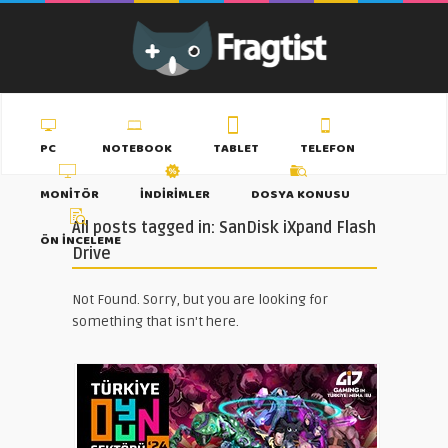
PC
NOTEBOOK
TABLET
TELEFON
MONITÖR
İNDIRIMLER
DOSYA KONUSU
All posts tagged in: SanDisk iXpand Flash
ÖN İNCELEME
Drive
Not Found. Sorry, but you are looking for
something that isn't here.