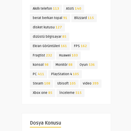
Akıllı telefon
113
ASUS
140
berat berkan topal
91
Blizzard
115
disket kutusu
127
dizüstü bilgisayar
85
Ekran Görüntüleri
161
FPS
162
Fragtist
232
Huawei
103
konsol
98
Monitör
88
Oyun
536
PC
411
PlayStation 4
105
Steam
108
Ubisoft
105
video
399
Xbox one
85
İnceleme
515
Dosya Konusu