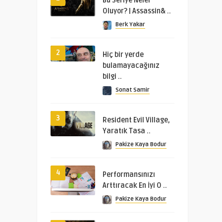
Bu Seriye Neler
Oluyor? | Assassin& ..
Berk Yakar
2
Hiç bir yerde
bulamayacağınız
bilgi ..
Sonat Samir
3
Resident Evil Village,
Yaratık Tasa ..
Pakize Kaya Bodur
4
Performansınızı
Arttıracak En İyi O ..
Pakize Kaya Bodur