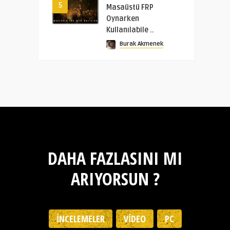
5
Masaüstü FRP
Oynarken
Kullanılabile ..
Burak Akmenek
DAHA FAZLASINI MI
ARIYORSUN ?
İNCELEMELER
VIDEO
PC