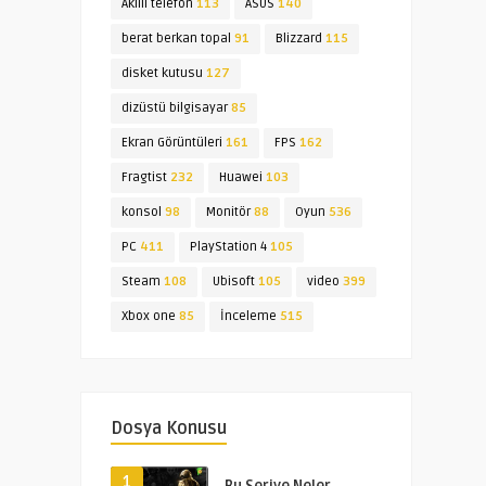
Akıllı telefon
113
ASUS
140
berat berkan topal
91
Blizzard
115
disket kutusu
127
dizüstü bilgisayar
85
Ekran Görüntüleri
161
FPS
162
Fragtist
232
Huawei
103
konsol
98
Monitör
88
Oyun
536
PC
411
PlayStation 4
105
Steam
108
Ubisoft
105
video
399
Xbox one
85
İnceleme
515
Dosya Konusu
1