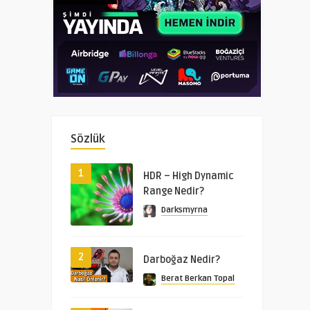
Sözlük
1
HDR – High Dynamic
Range Nedir?
Darksmyrna
2
Darboğaz Nedir?
Berat Berkan Topal