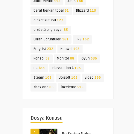
Akıllı telefon
113
ASUS
140
berat berkan topal
91
Blizzard
115
disket kutusu
127
dizüstü bilgisayar
85
Ekran Görüntüleri
161
FPS
162
Fragtist
232
Huawei
103
konsol
98
Monitör
88
Oyun
536
PC
411
PlayStation 4
105
Steam
108
Ubisoft
105
video
399
Xbox one
85
İnceleme
515
Dosya Konusu
1