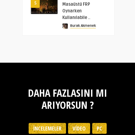
5
Masaüstü FRP
Oynarken
Kullanılabile ..
Burak Akmenek
DAHA FAZLASINI MI
ARIYORSUN ?
İNCELEMELER
VIDEO
PC