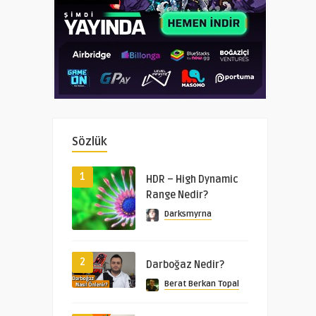
Sözlük
1
HDR – High Dynamic
Range Nedir?
Darksmyrna
2
Darboğaz Nedir?
Berat Berkan Topal