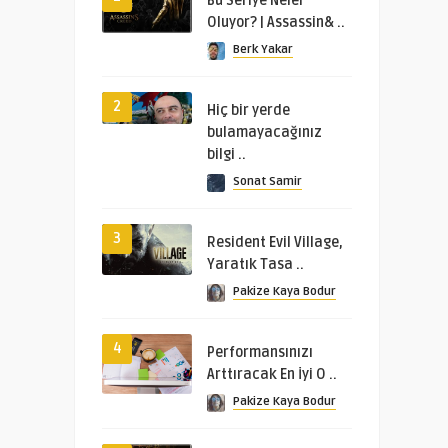
Bu Seriye Neler
Oluyor? | Assassin& ..
Berk Yakar
2
Hiç bir yerde
bulamayacağınız
bilgi ..
Sonat Samir
3
Resident Evil Village,
Yaratık Tasa ..
Pakize Kaya Bodur
4
Performansınızı
Arttıracak En İyi O ..
Pakize Kaya Bodur