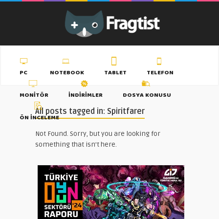
PC
NOTEBOOK
TABLET
TELEFON
MONITÖR
İNDIRIMLER
DOSYA KONUSU
All posts tagged in: Spiritfarer
ÖN İNCELEME
Not Found. Sorry, but you are looking for
something that isn't here.