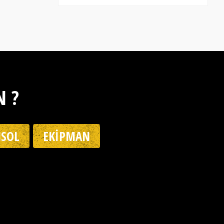
N ?
SOL
EKIPMAN