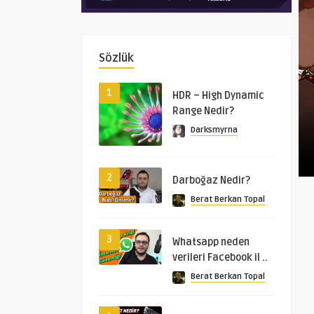
Sözlük
1
HDR – High Dynamic
Range Nedir?
Darksmyrna
2
Darboğaz Nedir?
Berat Berkan Topal
3
Whatsapp neden
verileri Facebook il ..
Berat Berkan Topal