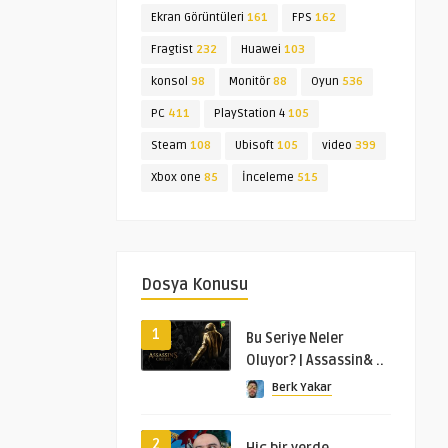
Ekran Görüntüleri
161
FPS
162
Fragtist
232
Huawei
103
konsol
98
Monitör
88
Oyun
536
PC
411
PlayStation 4
105
Steam
108
Ubisoft
105
video
399
Xbox one
85
İnceleme
515
Dosya Konusu
1
Bu Seriye Neler
Oluyor? | Assassin& ..
Berk Yakar
2