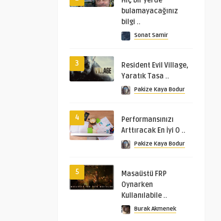
Hiç bir yerde
bulamayacağınız
bilgi ..
Sonat Samir
3
Resident Evil Village,
Yaratık Tasa ..
Pakize Kaya Bodur
4
Performansınızı
Arttıracak En İyi O ..
Pakize Kaya Bodur
5
Masaüstü FRP
Oynarken
Kullanılabile ..
Burak Akmenek