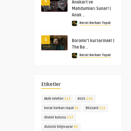
4
Anakart ve
Mahdumları Sunar! |
Anak ..
Berat Berkan Topal
5
Boromir’i kurtarmak! |
The Ba ..
Berat Berkan Topal
Etiketler
Akıllı telefon
113
ASUS
140
berat berkan topal
91
Blizzard
115
disket kutusu
127
dizüstü bilgisayar
85