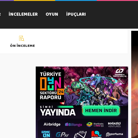
R
İNCELEMELER
OYUN
İPUÇLARI
ÖN İNCELEME