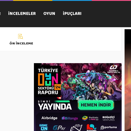
R
İNCELEMELER
OYUN
İPUÇLARI
ÖN İNCELEME