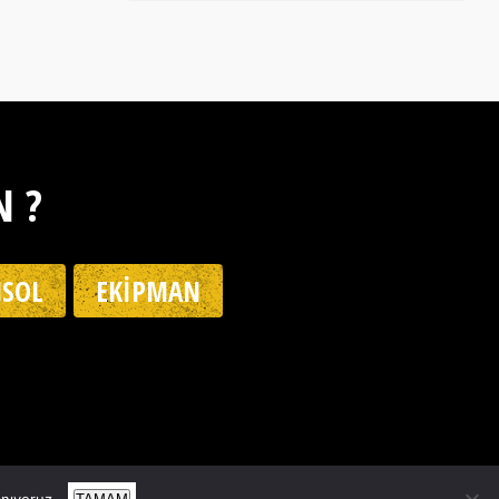
N ?
SOL
EKIPMAN