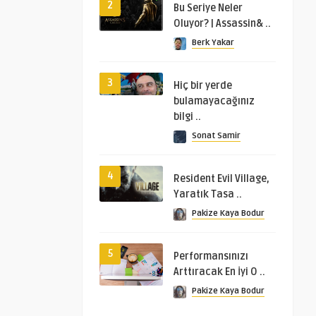
2
Bu Seriye Neler
Oluyor? | Assassin& ..
Berk Yakar
3
Hiç bir yerde
bulamayacağınız
bilgi ..
Sonat Samir
4
Resident Evil Village,
Yaratık Tasa ..
Pakize Kaya Bodur
5
Performansınızı
Arttıracak En İyi O ..
Pakize Kaya Bodur