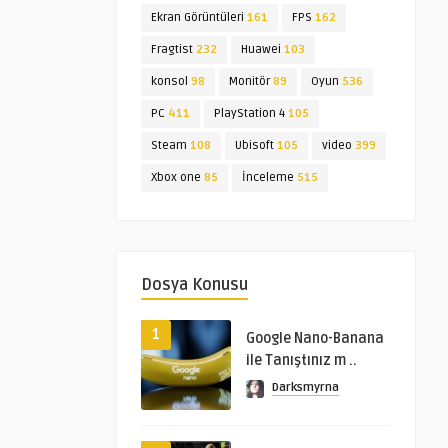
Ekran Görüntüleri
161
FPS
162
Fragtist
232
Huawei
103
konsol
98
Monitör
89
Oyun
536
PC
411
PlayStation 4
105
Steam
108
Ubisoft
105
video
399
Xbox one
85
İnceleme
515
Dosya Konusu
1
Google Nano-Banana
ile Tanıştınız m ..
Darksmyrna