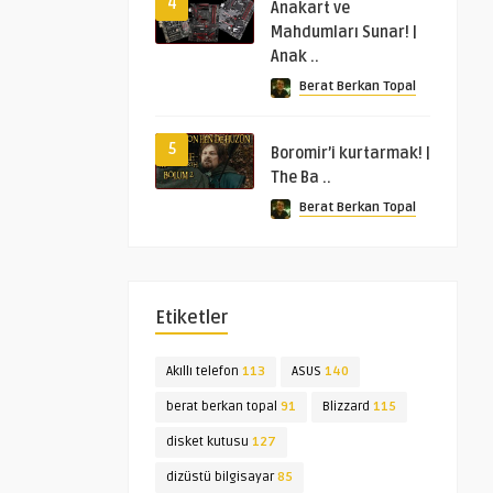
4
Anakart ve
Mahdumları Sunar! |
Anak ..
Berat Berkan Topal
5
Boromir’i kurtarmak! |
The Ba ..
Berat Berkan Topal
Etiketler
Akıllı telefon
113
ASUS
140
berat berkan topal
91
Blizzard
115
disket kutusu
127
dizüstü bilgisayar
85