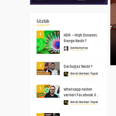
Sözlük
1
HDR – High Dynamic
Range Nedir?
Darksmyrna
2
Darboğaz Nedir?
Berat Berkan Topal
3
Whatsapp neden
verileri Facebook il ..
Berat Berkan Topal