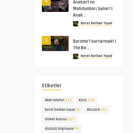
4
Anakart ve
Mahdumları Sunar! |
Anak ..
Berat Berkan Topal
5
Boromir’i kurtarmak! |
The Ba ..
Berat Berkan Topal
Etiketler
Akıllı telefon
113
ASUS
140
berat berkan topal
91
Blizzard
115
disket kutusu
127
dizüstü bilgisayar
85