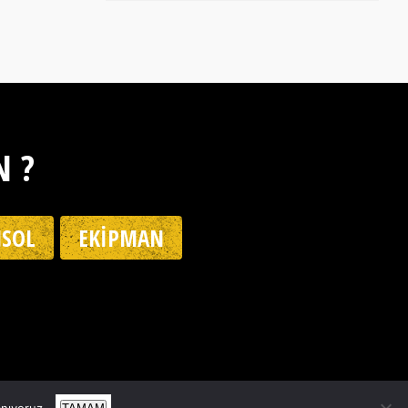
N ?
SOL
EKIPMAN