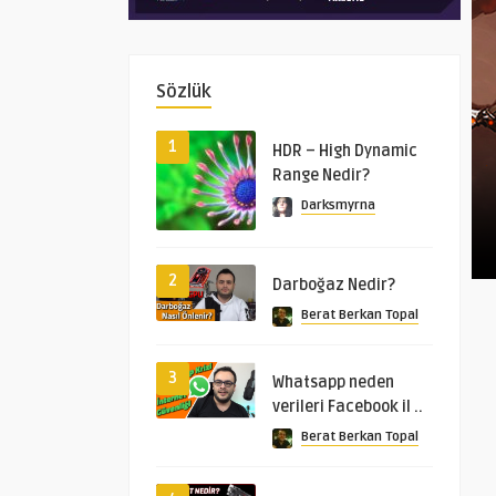
Sözlük
1
HDR – High Dynamic
Range Nedir?
Darksmyrna
2
Darboğaz Nedir?
Berat Berkan Topal
3
Whatsapp neden
verileri Facebook il ..
Berat Berkan Topal