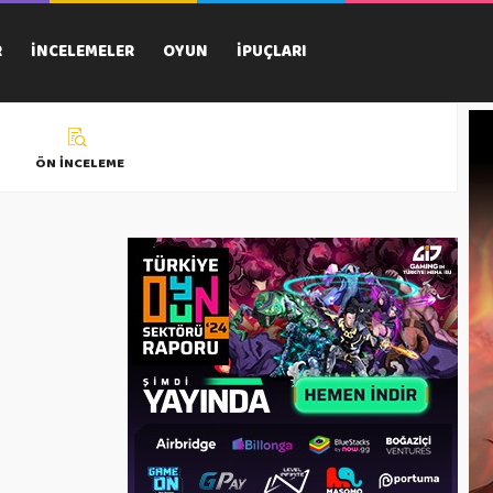
R
İNCELEMELER
OYUN
İPUÇLARI
ÖN İNCELEME