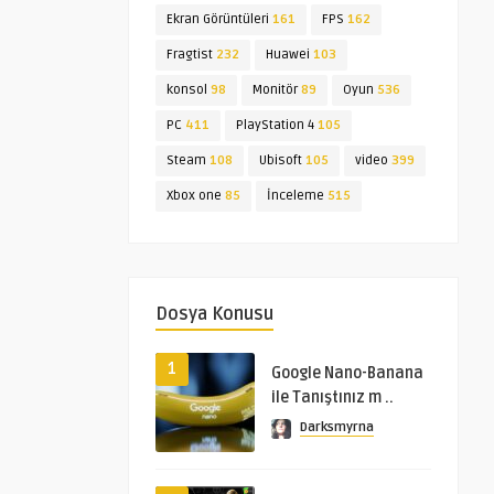
Ekran Görüntüleri
161
FPS
162
Fragtist
232
Huawei
103
konsol
98
Monitör
89
Oyun
536
PC
411
PlayStation 4
105
Steam
108
Ubisoft
105
video
399
Xbox one
85
İnceleme
515
Dosya Konusu
1
Google Nano-Banana
ile Tanıştınız m ..
Darksmyrna