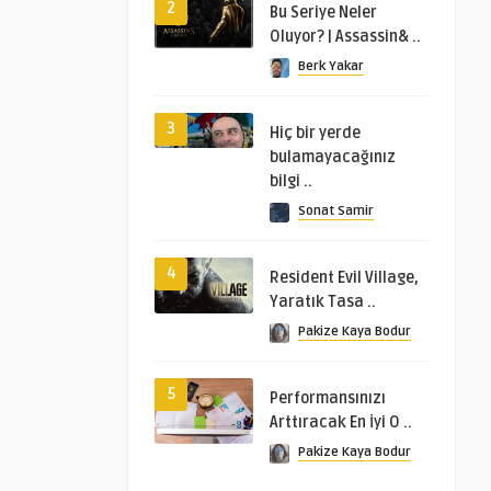
2
Bu Seriye Neler
Oluyor? | Assassin& ..
Berk Yakar
3
Hiç bir yerde
bulamayacağınız
bilgi ..
Sonat Samir
4
Resident Evil Village,
Yaratık Tasa ..
Pakize Kaya Bodur
5
Performansınızı
Arttıracak En İyi O ..
Pakize Kaya Bodur