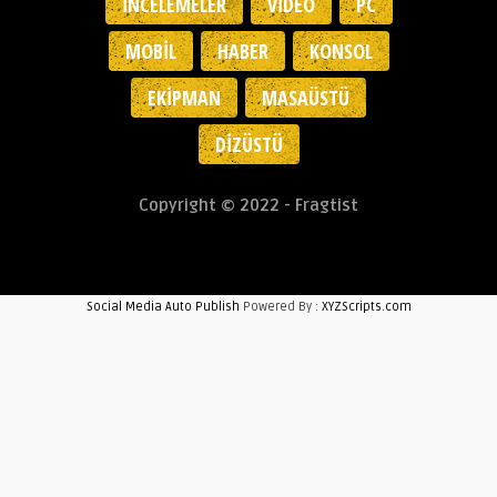
İNCELEMELER
VIDEO
PC
MOBIL
HABER
KONSOL
EKIPMAN
MASAÜSTÜ
DIZÜSTÜ
Copyright © 2022 - Fragtist
Social Media Auto Publish
Powered By :
XYZScripts.com