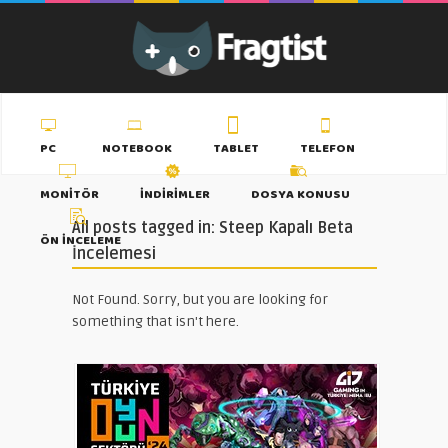
PC
NOTEBOOK
TABLET
TELEFON
MONITÖR
İNDIRIMLER
DOSYA KONUSU
All posts tagged in: Steep Kapalı Beta
ÖN İNCELEME
İncelemesi
Not Found. Sorry, but you are looking for
something that isn't here.