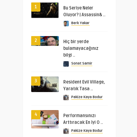
1
Bu Seriye Neler
Oluyor? | Assassin& ..
Berk Yakar
2
Hiç bir yerde
bulamayacağınız
bilgi ..
Sonat Samir
3
Resident Evil Village,
Yaratık Tasa ..
Pakize Kaya Bodur
4
Performansınızı
Arttıracak En İyi O ..
Pakize Kaya Bodur