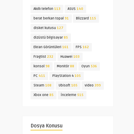
Akıllı telefon
113
ASUS
140
berat berkan topal
91
Blizzard
115
disket kutusu
127
dizüstü bilgisayar
85
Ekran Görüntüleri
161
FPS
162
Fragtist
232
Huawei
103
konsol
98
Monitör
88
Oyun
536
PC
411
PlayStation 4
105
Steam
108
Ubisoft
105
video
399
Xbox one
85
İnceleme
515
Dosya Konusu