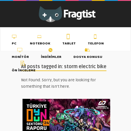
PC
NOTEBOOK
TABLET
TELEFON
MONITÖR
İNDIRIMLER
DOSYA KONUSU
All posts tagged in: storm electric bike
ÖN İNCELEME
Not Found. Sorry, but you are looking for
something that isn't here.