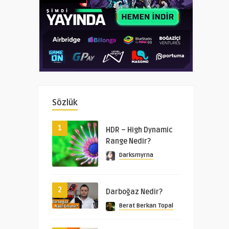
Sözlük
1
HDR – High Dynamic
Range Nedir?
Darksmyrna
2
Darboğaz Nedir?
Berat Berkan Topal