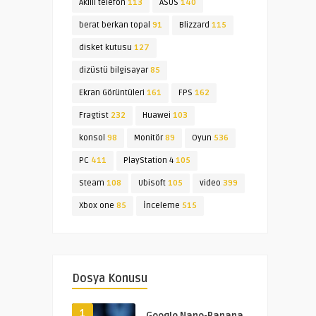
Akıllı telefon
113
ASUS
140
berat berkan topal
91
Blizzard
115
disket kutusu
127
dizüstü bilgisayar
85
Ekran Görüntüleri
161
FPS
162
Fragtist
232
Huawei
103
konsol
98
Monitör
89
Oyun
536
PC
411
PlayStation 4
105
Steam
108
Ubisoft
105
video
399
Xbox one
85
İnceleme
515
Dosya Konusu
1