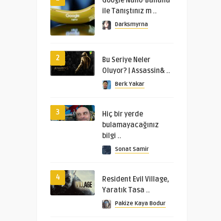
Google Nano-Banana
ile Tanıştınız m ..
Darksmyrna
2
Bu Seriye Neler
Oluyor? | Assassin& ..
Berk Yakar
3
Hiç bir yerde
bulamayacağınız
bilgi ..
Sonat Samir
4
Resident Evil Village,
Yaratık Tasa ..
Pakize Kaya Bodur