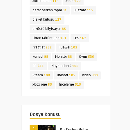
Akıllı telefon
113
ASUS
140
berat berkan topal
91
Blizzard
115
disket kutusu
127
dizüstü bilgisayar
85
Ekran Görüntüleri
161
FPS
162
Fragtist
232
Huawei
103
konsol
98
Monitör
88
Oyun
536
PC
411
PlayStation 4
105
Steam
108
Ubisoft
105
video
399
Xbox one
85
İnceleme
515
Dosya Konusu
1