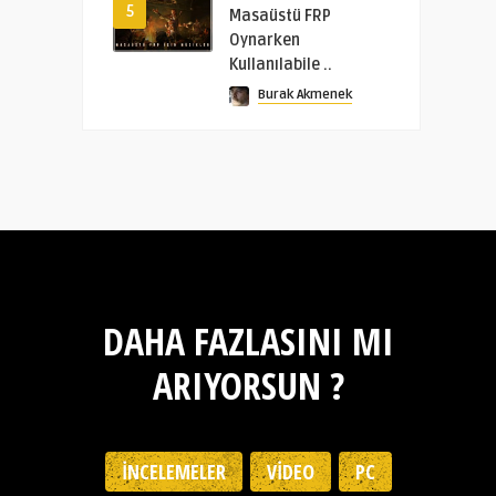
5
Masaüstü FRP
Oynarken
Kullanılabile ..
Burak Akmenek
DAHA FAZLASINI MI
ARIYORSUN ?
İNCELEMELER
VIDEO
PC