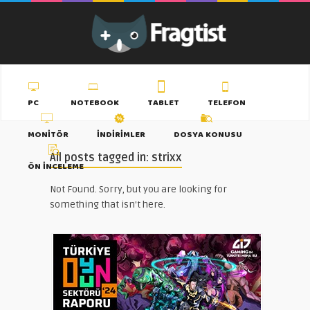
PC
NOTEBOOK
TABLET
TELEFON
MONITÖR
İNDIRIMLER
DOSYA KONUSU
All posts tagged in: strixx
ÖN İNCELEME
Not Found. Sorry, but you are looking for
something that isn't here.