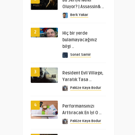
Bu Seriye Neler
Oluyor? | Assassin& ..
Berk Yakar
2
Hiç bir yerde
bulamayacağınız
bilgi ..
Sonat Samir
3
Resident Evil Village,
Yaratık Tasa ..
Pakize Kaya Bodur
4
Performansınızı
Arttıracak En İyi O ..
Pakize Kaya Bodur