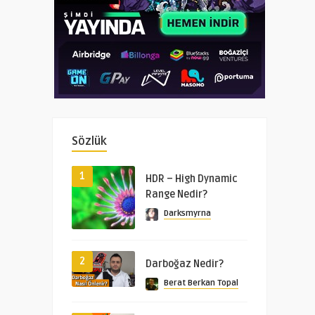
Sözlük
1
HDR – High Dynamic
Range Nedir?
Darksmyrna
2
Darboğaz Nedir?
Berat Berkan Topal