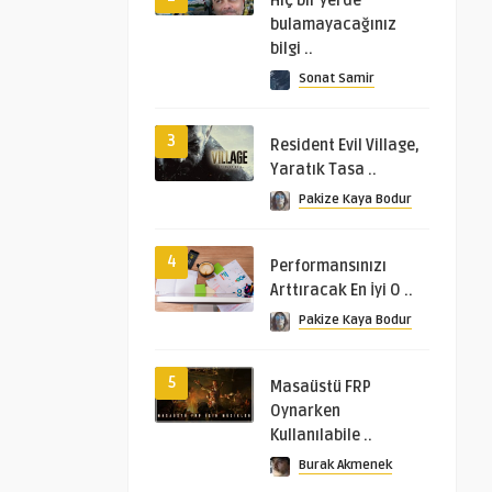
Hiç bir yerde
bulamayacağınız
bilgi ..
Sonat Samir
3
Resident Evil Village,
Yaratık Tasa ..
Pakize Kaya Bodur
4
Performansınızı
Arttıracak En İyi O ..
Pakize Kaya Bodur
5
Masaüstü FRP
Oynarken
Kullanılabile ..
Burak Akmenek