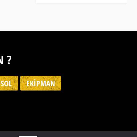
N ?
SOL
EKIPMAN