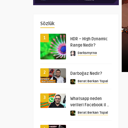
Sözlük
1
HDR – High Dynamic
Range Nedir?
Darksmyrna
2
Darboğaz Nedir?
Berat Berkan Topal
3
Whatsapp neden
verileri Facebook il ..
Berat Berkan Topal