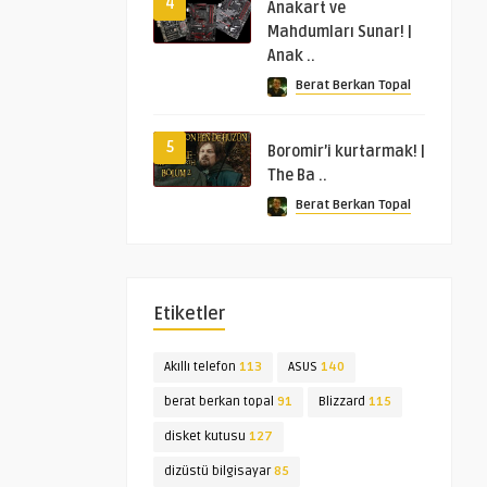
4
Anakart ve
Mahdumları Sunar! |
Anak ..
Berat Berkan Topal
5
Boromir’i kurtarmak! |
The Ba ..
Berat Berkan Topal
Etiketler
Akıllı telefon
113
ASUS
140
berat berkan topal
91
Blizzard
115
disket kutusu
127
dizüstü bilgisayar
85