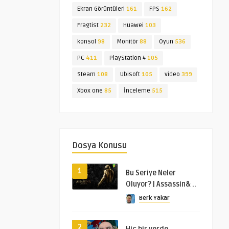
Ekran Görüntüleri
161
FPS
162
Fragtist
232
Huawei
103
konsol
98
Monitör
88
Oyun
536
PC
411
PlayStation 4
105
Steam
108
Ubisoft
105
video
399
Xbox one
85
İnceleme
515
Dosya Konusu
1
Bu Seriye Neler
Oluyor? | Assassin& ..
Berk Yakar
2