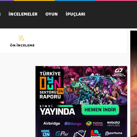
R
İNCELEMELER
OYUN
İPUÇLARI
ÖN İNCELEME