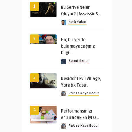
1
Bu Seriye Neler
Oluyor? | Assassin& ..
Berk Yakar
2
Hiç bir yerde
bulamayacağınız
bilgi ..
Sonat Samir
3
Resident Evil Village,
Yaratık Tasa ..
Pakize Kaya Bodur
4
Performansınızı
Arttıracak En İyi O ..
Pakize Kaya Bodur