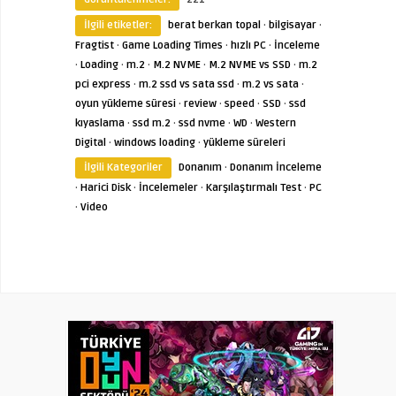
İlgili etiketler:
berat berkan topal
·
bilgisayar
·
Fragtist
·
Game Loading Times
·
hızlı PC
·
İnceleme
·
Loading
·
m.2
·
M.2 NVME
·
M.2 NVME vs SSD
·
m.2
pci express
·
m.2 ssd vs sata ssd
·
m.2 vs sata
·
oyun yükleme süresi
·
review
·
speed
·
SSD
·
ssd
kıyaslama
·
ssd m.2
·
ssd nvme
·
WD
·
Western
Digital
·
windows loading
·
yükleme süreleri
İlgili Kategoriler
Donanım
·
Donanım İnceleme
·
Harici Disk
·
İncelemeler
·
Karşılaştırmalı Test
·
PC
·
Video