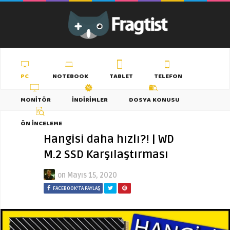
PC
NOTEBOOK
TABLET
TELEFON
MONITÖR
İNDIRIMLER
DOSYA KONUSU
ÖN İNCELEME
Hangisi daha hızlı?! | WD
M.2 SSD Karşılaştırması
on
Mayıs 15, 2020
FACEBOOK'TA PAYLAŞ