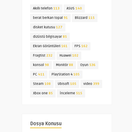
Akıllı telefon
113
ASUS
140
berat berkan topal
91
Blizzard
115
disket kutusu
127
dizüstü bilgisayar
85
Ekran Görüntüleri
161
FPS
162
Fragtist
232
Huawei
102
konsol
98
Monitör
88
Oyun
536
PC
411
PlayStation 4
105
Steam
108
Ubisoft
105
video
399
Xbox one
85
İnceleme
515
Dosya Konusu