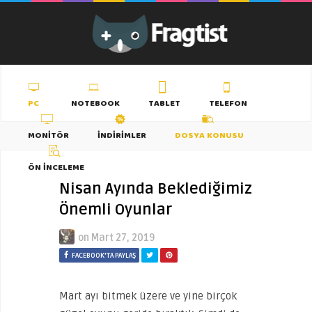
PC
NOTEBOOK
TABLET
TELEFON
MONITÖR
İNDIRIMLER
DOSYA KONUSU
ÖN İNCELEME
Nisan Ayında Beklediğimiz
Önemli Oyunlar
on
Mart 27, 2019
FACEBOOK'TA PAYLAŞ
Mart ayı bitmek üzere ve yine birçok