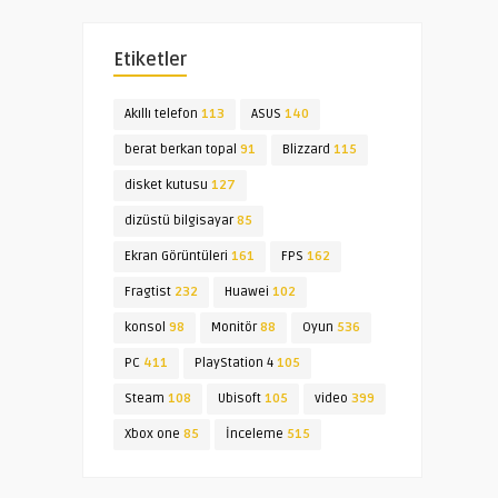
Etiketler
Akıllı telefon
113
ASUS
140
berat berkan topal
91
Blizzard
115
disket kutusu
127
dizüstü bilgisayar
85
Ekran Görüntüleri
161
FPS
162
Fragtist
232
Huawei
102
konsol
98
Monitör
88
Oyun
536
PC
411
PlayStation 4
105
Steam
108
Ubisoft
105
video
399
Xbox one
85
İnceleme
515