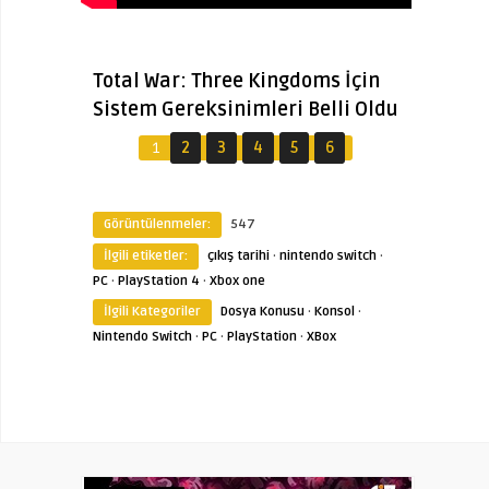
Total War: Three Kingdoms İçin
Sistem Gereksinimleri Belli Oldu
1
2
3
4
5
6
Görüntülenmeler:
547
İlgili etiketler:
çıkış tarihi
·
nintendo switch
·
PC
·
PlayStation 4
·
Xbox one
İlgili Kategoriler
Dosya Konusu
·
Konsol
·
Nintendo Switch
·
PC
·
PlayStation
·
XBox