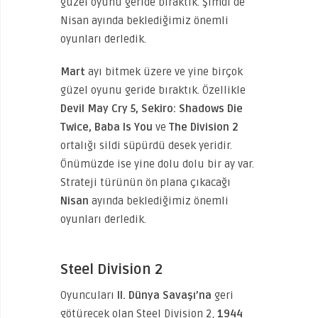
güzel oyunu geride bıraktık. Şimdi de
Nisan ayında beklediğimiz önemli
oyunları derledik.
Mart
ayı bitmek üzere ve yine birçok
güzel oyunu geride bıraktık. Özellikle
Devil May Cry 5, Sekiro: Shadows Die
Twice, Baba Is You
ve
The Division 2
ortalığı sildi süpürdü desek yeridir.
Önümüzde ise yine dolu dolu bir ay var.
Strateji türünün ön plana çıkacağı
Nisan
ayında beklediğimiz önemli
oyunları derledik.
Steel Division 2
Oyuncuları
II. Dünya Savaşı’na
geri
götürecek olan Steel Division 2,
1944