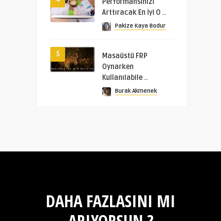
Performansınızı
Arttıracak En İyi O ..
Pakize Kaya Bodur
5
Masaüstü FRP
Oynarken
Kullanılabile ..
Burak Akmenek
DAHA FAZLASINI MI
ARIYORSUN ?