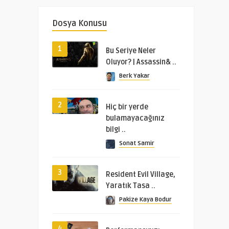
Dosya Konusu
1
Bu Seriye Neler
Oluyor? | Assassin& ..
Berk Yakar
2
Hiç bir yerde
bulamayacağınız
bilgi ..
Sonat Samir
3
Resident Evil Village,
Yaratık Tasa ..
Pakize Kaya Bodur
4