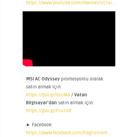
https://www.youtube.com/channel/UCl4i…
MSI AC Odyssey
promosyonlu olarak
satın almak için:
https://goo.gl/qsLdAa
/
Vatan
Bilgisayar’dan
satın almak için:
https://goo.gl/FcuUdF
► Facebook:
https://www.facebook.com/fragtistcom