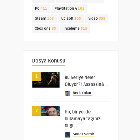
PC
411
PlayStation 4
105
Steam
108
Ubisoft
105
video
399
Xbox one
85
İnceleme
515
Dosya Konusu
1
Bu Seriye Neler
Oluyor? | Assassin& ..
Berk Yakar
2
Hiç bir yerde
bulamayacağınız
bilgi ..
Sonat Samir