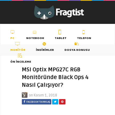
PC
NOTEBOOK
TABLET
TELEFON
MONITÖR
İNDIRIMLER
DOSYA KONUSU
ÖN İNCELEME
MSI Optix MPG27C RGB
Monitöründe Black Ops 4
Nasıl Çalışıyor?
on
Kasım 1, 2018
FACEBOOK'TA PAYLAŞ