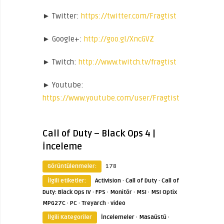
► Twitter:
https://twitter.com/Fragtist
► Google+:
http://goo.gl/XncGVZ
► Twitch:
http://www.twitch.tv/fragtist
► Youtube:
https://www.youtube.com/user/Fragtist
Call of Duty – Black Ops 4 |
İnceleme
Görüntülenmeler:
178
İlgili etiketler:
Activision
·
Call of Duty
·
Call of
Duty: Black Ops IV
·
FPS
·
Monitör
·
MSI
·
MSI Optix
MPG27C
·
PC
·
Treyarch
·
video
İlgili Kategoriler
İncelemeler
·
Masaüstü
·