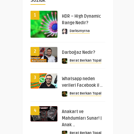
Sözlük
1
HDR – High Dynamic
Range Nedir?
Darksmyrna
2
Darboğaz Nedir?
Berat Berkan Topal
3
Whatsapp neden
verileri Facebook il ..
Berat Berkan Topal
4
Anakart ve
Mahdumları Sunar! |
Anak ..
Berat Berkan Topal