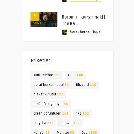
5
Boromir’i kurtarmak! |
The Ba ..
Berat Berkan Topal
Etiketler
Akıllı telefon
113
ASUS
140
berat berkan topal
91
Blizzard
115
disket kutusu
127
dizüstü bilgisayar
85
Ekran Görüntüleri
161
FPS
162
Fragtist
232
Huawei
102
konsol
98
Monitör
88
Oyun
536