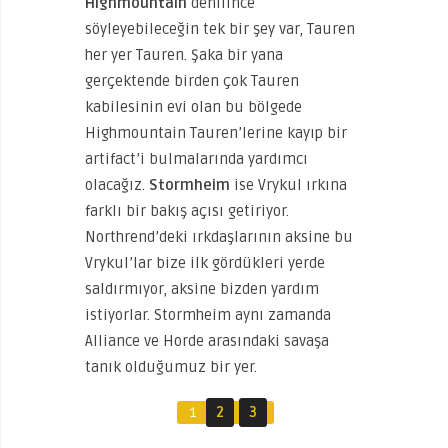
Highmountain
denilince
söyleyebileceğin tek bir şey var, Tauren
her yer Tauren. Şaka bir yana
gerçektende birden çok Tauren
kabilesinin evi olan bu bölgede
Highmountain Tauren’lerine kayıp bir
artifact’i bulmalarında yardımcı
olacağız.
Stormheim
ise Vrykul ırkına
farklı bir bakış açısı getiriyor.
Northrend’deki ırkdaşlarının aksine bu
Vrykul’lar bize ilk gördükleri yerde
saldırmıyor, aksine bizden yardım
istiyorlar. Stormheim aynı zamanda
Alliance ve Horde arasındaki savaşa
tanık olduğumuz bir yer.
1
2
3