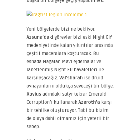
başka bir bölgeye geçiş yapabilmek.
Yeni bölgelerde bizi ne bekliyor.
Azsuna’daki
görevler bizi eski Night Elf
medeniyetinde kalan yıkıntılar arasında
çeşitli maceralara koşturacak. Bu
esnada Nagalar, Mavi ejderhalar ve
lanetlenmiş Night Elf hayaletleri ile
karşılaşacağız.
Val’sharah
ise druid
oynayanların oldukça seveceği bir bölge.
Xavius
adındaki satyr tekrar Emerald
Corruption’ı kullanarak
Azeroth’a
karşı
bir tehlike oluşturuyor. Tabi bu bizim
de olaya dahil olmamız için yeterli bir
sebep.