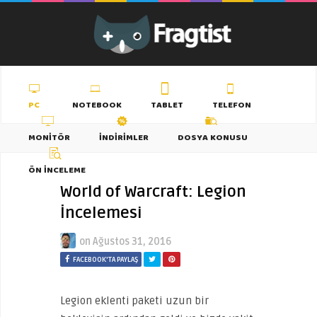
PC
NOTEBOOK
TABLET
TELEFON
MONITÖR
İNDIRIMLER
DOSYA KONUSU
ÖN İNCELEME
World of Warcraft: Legion
İncelemesi
on
Ağustos 31, 2016
FACEBOOK'TA PAYLAŞ
Legion eklenti paketi uzun bir