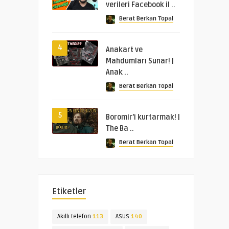
verileri Facebook il ..
Berat Berkan Topal
4
Anakart ve
Mahdumları Sunar! |
Anak ..
Berat Berkan Topal
5
Boromir’i kurtarmak! |
The Ba ..
Berat Berkan Topal
Etiketler
Akıllı telefon
113
ASUS
140