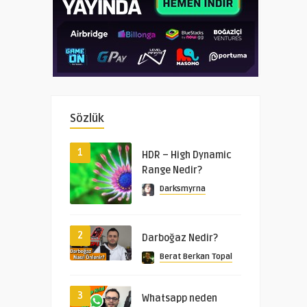
Sözlük
1
HDR – High Dynamic
Range Nedir?
Darksmyrna
2
Darboğaz Nedir?
Berat Berkan Topal
3
Whatsapp neden