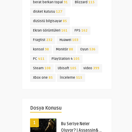
berat berkan topal
91
Blizzard
115
disket kutusu
127
dizüstü bilgisayar
85
Ekran Görüntüleri
161
FPS
162
Fragtist
232
Huawei
103
konsol
98
Monitör
88
Oyun
536
PC
411
PlayStation 4
105
Steam
108
Ubisoft
105
video
399
Xbox one
85
İnceleme
515
Dosya Konusu
1
Bu Seriye Neler
Oluyor? | Assassin& ..