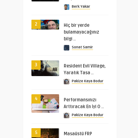
Berk Yakar
2
Hiç bir yerde
bulamayacağınız
bilgi ..
Sonat Samir
3
Resident Evil Village,
Yaratık Tasa ..
Pakize Kaya Bodur
4
Performansınızı
Arttıracak En İyi O ..
Pakize Kaya Bodur
5
Masaüstü FRP