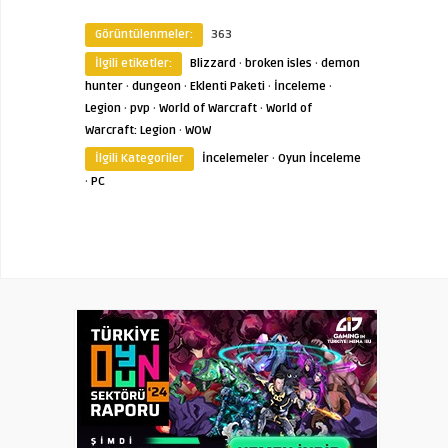
Görüntülenmeler:
363
İlgili etiketler:
Blizzard
·
broken isles
·
demon
hunter
·
dungeon
·
Eklenti Paketi
·
İnceleme
·
Legion
·
pvp
·
World of Warcraft
·
World of
Warcraft: Legion
·
WOW
İlgili Kategoriler
İncelemeler
·
Oyun İnceleme
·
PC