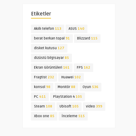
Etiketler
Akıllı telefon
113
ASUS
140
berat berkan topal
91
Blizzard
115
disket kutusu
127
dizüstü bilgisayar
85
Ekran Görüntüleri
161
FPS
162
Fragtist
232
Huawei
102
konsol
98
Monitör
88
Oyun
536
PC
411
PlayStation 4
105
Steam
108
Ubisoft
105
video
399
Xbox one
85
İnceleme
515