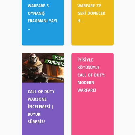
WARFARE 3
WARFARE 3’E
OYNANIŞ
GERI DÖNECEK
FRAGMANI YAYI
H ..
..
İYISIYLE
KÖTÜSÜYLE
CALL OF DUTY:
MODERN
WARFARE!
CALL OF DUTY
WARZONE
İNCELEMESI |
BÜYÜK
SÜRPRIZ!