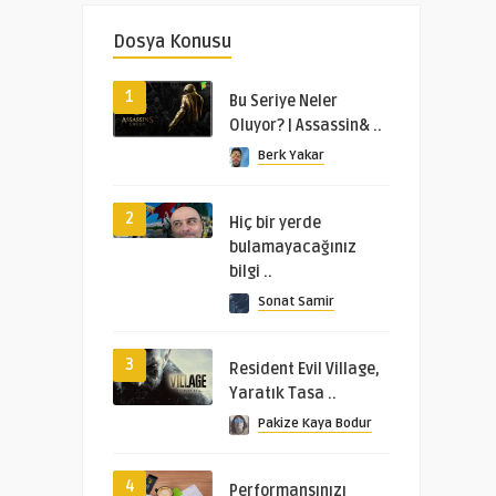
Dosya Konusu
1
Bu Seriye Neler
Oluyor? | Assassin& ..
Berk Yakar
2
Hiç bir yerde
bulamayacağınız
bilgi ..
Sonat Samir
3
Resident Evil Village,
Yaratık Tasa ..
Pakize Kaya Bodur
4
Performansınızı