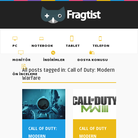
PC
NOTEBOOK
TABLET
TELEFON
MONITÖR
İNDIRIMLER
DOSYA KONUSU
All posts tagged in: Call of Duty: Modern
ÖN İNCELEME
Warfare
CALL OF DUTY:
CALL OF DUTY
MODERN
MODERN