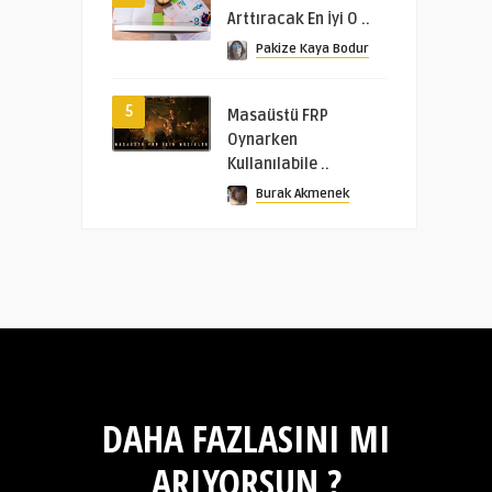
Arttıracak En İyi O ..
Pakize Kaya Bodur
5
Masaüstü FRP
Oynarken
Kullanılabile ..
Burak Akmenek
DAHA FAZLASINI MI
ARIYORSUN ?