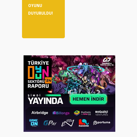
OYUNU
DUYURULDU!