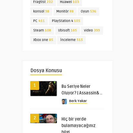
Fragtist
232
Huawei
103
konsol
98
Monitör
88
Oyun
536
PC
411
PlayStation 4
105
Steam
108
Ubisoft
105
video
399
Xbox one
85
İnceleme
515
Dosya Konusu
1
Bu Seriye Neler
Oluyor? | Assassin& ..
Berk Yakar
2
Hiç bir yerde
bulamayacağınız
bilgi ..