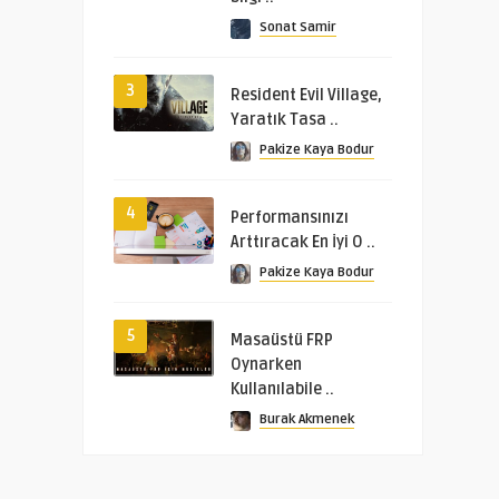
Sonat Samir
3
Resident Evil Village,
Yaratık Tasa ..
Pakize Kaya Bodur
4
Performansınızı
Arttıracak En İyi O ..
Pakize Kaya Bodur
5
Masaüstü FRP
Oynarken
Kullanılabile ..
Burak Akmenek