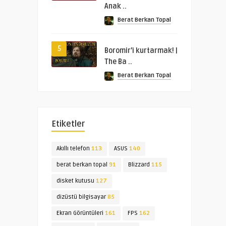
Anak ..
Berat Berkan Topal
5
Boromir’i kurtarmak! |
The Ba ..
Berat Berkan Topal
Etiketler
Akıllı telefon
113
ASUS
140
berat berkan topal
91
Blizzard
115
disket kutusu
127
dizüstü bilgisayar
85
Ekran Görüntüleri
161
FPS
162