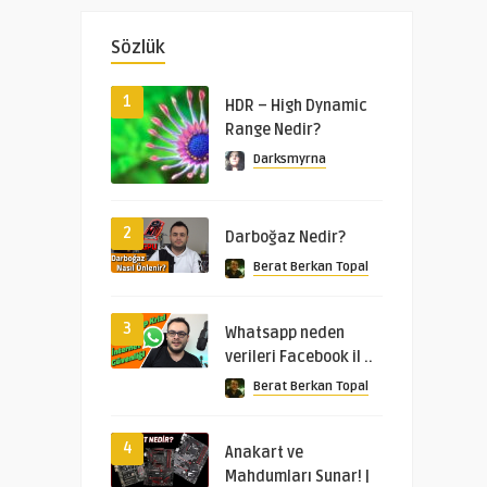
Sözlük
1
HDR – High Dynamic
Range Nedir?
Darksmyrna
2
Darboğaz Nedir?
Berat Berkan Topal
3
Whatsapp neden
verileri Facebook il ..
Berat Berkan Topal
4
Anakart ve
Mahdumları Sunar! |