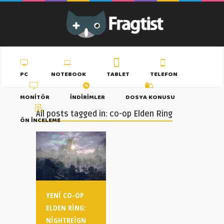
PC
NOTEBOOK
TABLET
TELEFON
MONITÖR
İNDIRIMLER
DOSYA KONUSU
All posts tagged in: co-op Elden Ring
ÖN İNCELEME
YENI CO-OP
ELDEN RING:
NIGHTREIGN