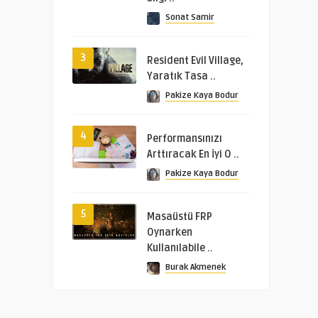
Sonat Samir
3
Resident Evil Village,
Yaratık Tasa ..
Pakize Kaya Bodur
4
Performansınızı
Arttıracak En İyi O ..
Pakize Kaya Bodur
5
Masaüstü FRP
Oynarken
Kullanılabile ..
Burak Akmenek