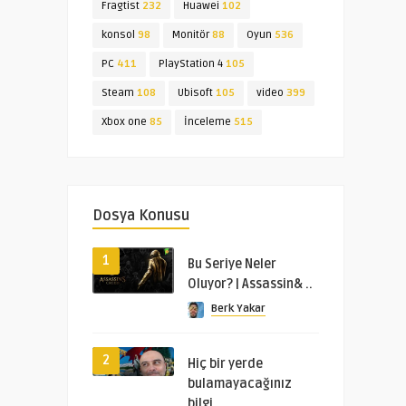
Fragtist
232
Huawei
102
konsol
98
Monitör
88
Oyun
536
PC
411
PlayStation 4
105
Steam
108
Ubisoft
105
video
399
Xbox one
85
İnceleme
515
Dosya Konusu
1
Bu Seriye Neler
Oluyor? | Assassin& ..
Berk Yakar
2
Hiç bir yerde
bulamayacağınız
bilgi ..