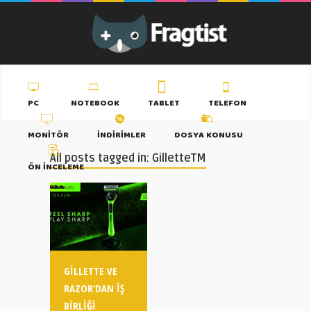
PC
NOTEBOOK
TABLET
TELEFON
MONITÖR
İNDIRIMLER
DOSYA KONUSU
All posts tagged in: GilletteTM
ÖN İNCELEME
GILLETTE VE
RAZOR’DAN İŞ
BIRLIĞI