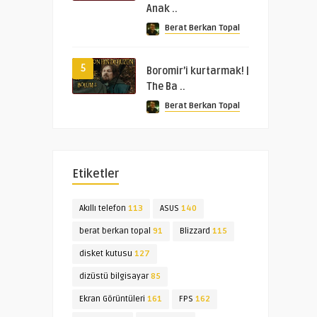
Anak ..
Berat Berkan Topal
5
Boromir’i kurtarmak! |
The Ba ..
Berat Berkan Topal
Etiketler
Akıllı telefon
113
ASUS
140
berat berkan topal
91
Blizzard
115
disket kutusu
127
dizüstü bilgisayar
85
Ekran Görüntüleri
161
FPS
162