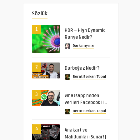
Sözlük
1
HDR – High Dynamic
Range Nedir?
Darksmyrna
2
Darboğaz Nedir?
Berat Berkan Topal
3
Whatsapp neden
verileri Facebook il ..
Berat Berkan Topal
4
Anakart ve
Mahdumları Sunar! |