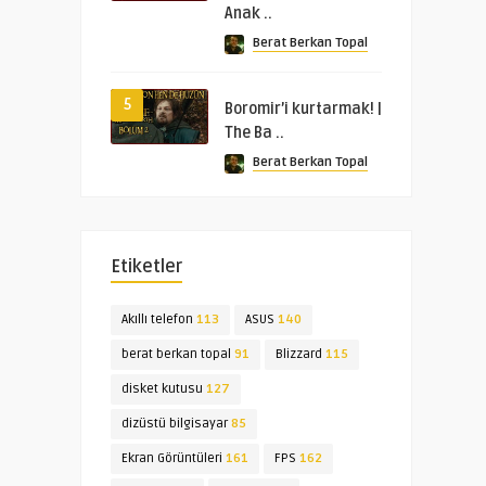
Anak ..
Berat Berkan Topal
5
Boromir’i kurtarmak! |
The Ba ..
Berat Berkan Topal
Etiketler
Akıllı telefon
113
ASUS
140
berat berkan topal
91
Blizzard
115
disket kutusu
127
dizüstü bilgisayar
85
Ekran Görüntüleri
161
FPS
162