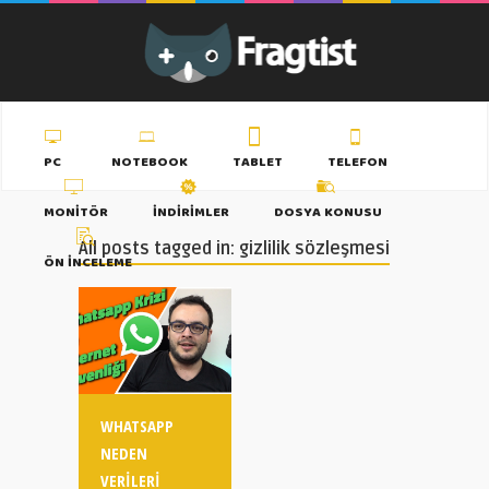
PC
NOTEBOOK
TABLET
TELEFON
MONITÖR
İNDIRIMLER
DOSYA KONUSU
All posts tagged in: gizlilik sözleşmesi
ÖN İNCELEME
WHATSAPP
NEDEN
VERILERI