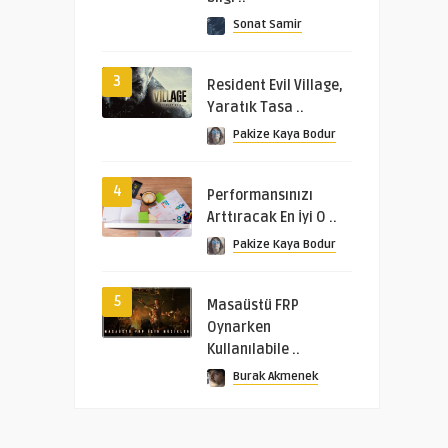
Sonat Samir
3
Resident Evil Village,
Yaratık Tasa ..
Pakize Kaya Bodur
4
Performansınızı
Arttıracak En İyi O ..
Pakize Kaya Bodur
5
Masaüstü FRP
Oynarken
Kullanılabile ..
Burak Akmenek