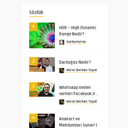
Sözlük
1
HDR – High Dynamic
Range Nedir?
Darksmyrna
2
Darboğaz Nedir?
Berat Berkan Topal
3
Whatsapp neden
verileri Facebook il ..
Berat Berkan Topal
4
Anakart ve
Mahdumları Sunar! |