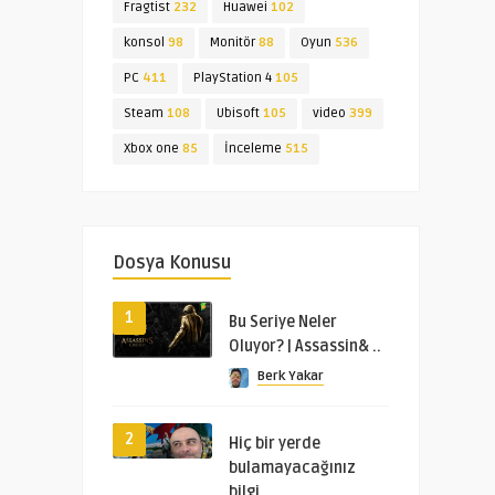
Fragtist
232
Huawei
102
konsol
98
Monitör
88
Oyun
536
PC
411
PlayStation 4
105
Steam
108
Ubisoft
105
video
399
Xbox one
85
İnceleme
515
Dosya Konusu
1
Bu Seriye Neler
Oluyor? | Assassin& ..
Berk Yakar
2
Hiç bir yerde
bulamayacağınız
bilgi ..