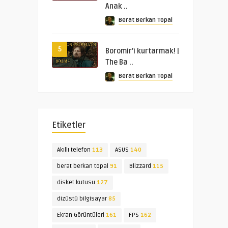
Anak ..
Berat Berkan Topal
5
Boromir’i kurtarmak! |
The Ba ..
Berat Berkan Topal
Etiketler
Akıllı telefon
113
ASUS
140
berat berkan topal
91
Blizzard
115
disket kutusu
127
dizüstü bilgisayar
85
Ekran Görüntüleri
161
FPS
162