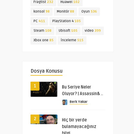
Fragtist
232
Huawei
102
konsol
98
Monitör
88
Oyun
536
PC
411
PlayStation 4
105
Steam
108
Ubisoft
105
video
399
Xbox one
85
İnceleme
515
Dosya Konusu
1
Bu Seriye Neler
Oluyor? | Assassin& ..
Berk Yakar
2
Hiç bir yerde
bulamayacağınız
bilgi ..