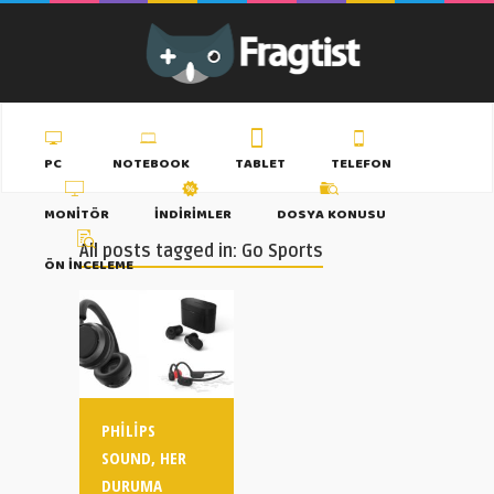
PC
NOTEBOOK
TABLET
TELEFON
MONITÖR
İNDIRIMLER
DOSYA KONUSU
All posts tagged in: Go Sports
ÖN İNCELEME
PHILIPS
SOUND, HER
DURUMA