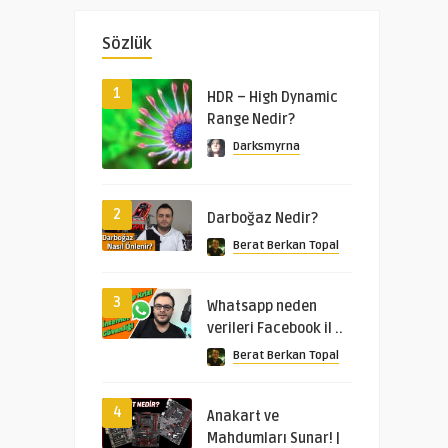
Sözlük
1
HDR – High Dynamic
Range Nedir?
Darksmyrna
2
Darboğaz Nedir?
Berat Berkan Topal
3
Whatsapp neden
verileri Facebook il ..
Berat Berkan Topal
4
Anakart ve
Mahdumları Sunar! |