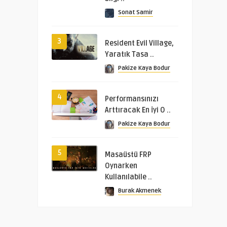
Sonat Samir
3
Resident Evil Village,
Yaratık Tasa ..
Pakize Kaya Bodur
4
Performansınızı
Arttıracak En İyi O ..
Pakize Kaya Bodur
5
Masaüstü FRP
Oynarken
Kullanılabile ..
Burak Akmenek