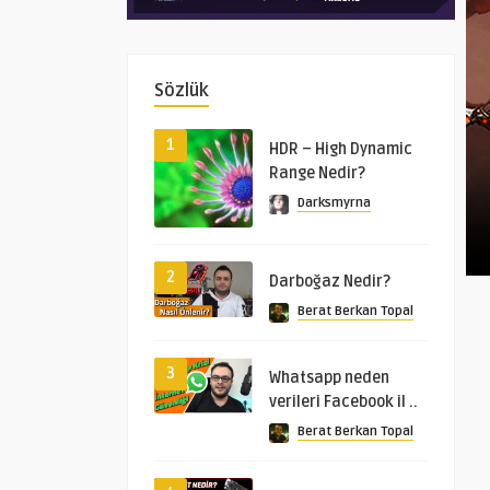
Sözlük
1
HDR – High Dynamic
Range Nedir?
Darksmyrna
2
Darboğaz Nedir?
Berat Berkan Topal
3
Whatsapp neden
verileri Facebook il ..
Berat Berkan Topal