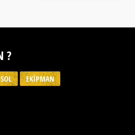
N ?
SOL
EKIPMAN