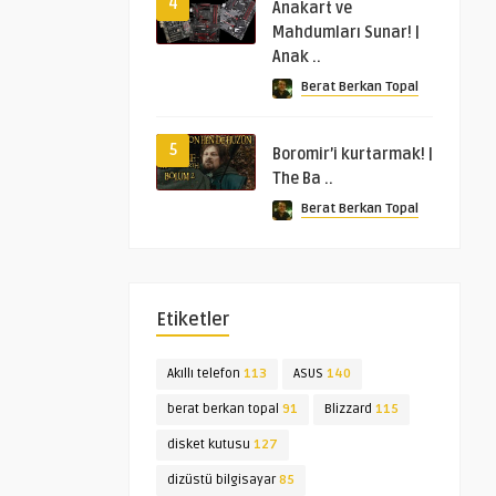
4
Anakart ve
Mahdumları Sunar! |
Anak ..
Berat Berkan Topal
5
Boromir’i kurtarmak! |
The Ba ..
Berat Berkan Topal
Etiketler
Akıllı telefon
113
ASUS
140
berat berkan topal
91
Blizzard
115
disket kutusu
127
dizüstü bilgisayar
85