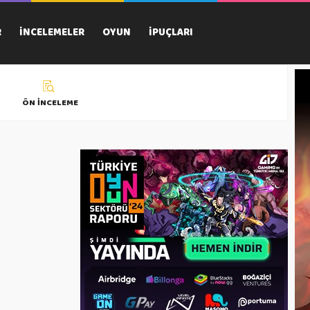
R
İNCELEMELER
OYUN
İPUÇLARI
ÖN İNCELEME