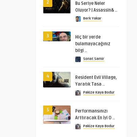
2
Bu Seriye Neler
Oluyor? | Assassin& ..
Berk Yakar
3
Hiç bir yerde
bulamayacağınız
bilgi ..
Sonat Samir
4
Resident Evil Village,
Yaratık Tasa ..
Pakize Kaya Bodur
5
Performansınızı
Arttıracak En İyi O ..
Pakize Kaya Bodur