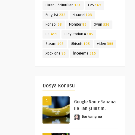
Ekran Görüntüleri
161
FPS
162
Fragtist
232
Huawei
103
konsol
98
Monitör
89
Oyun
536
PC
411
PlayStation 4
105
Steam
108
Ubisoft
105
video
399
Xbox one
85
İnceleme
515
Dosya Konusu
1
Google Nano-Banana
ile Tanıştınız m ..
Darksmyrna