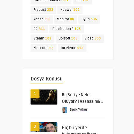
Ekran Görüntüleri
161
FPS
162
Fragtist
232
Huawei
102
konsol
98
Monitör
88
Oyun
536
PC
411
PlayStation 4
105
Steam
108
Ubisoft
105
video
399
Xbox one
85
İnceleme
515
Dosya Konusu
1
Bu Seriye Neler
Oluyor? | Assassin& ..
Berk Yakar
2
Hiç bir yerde