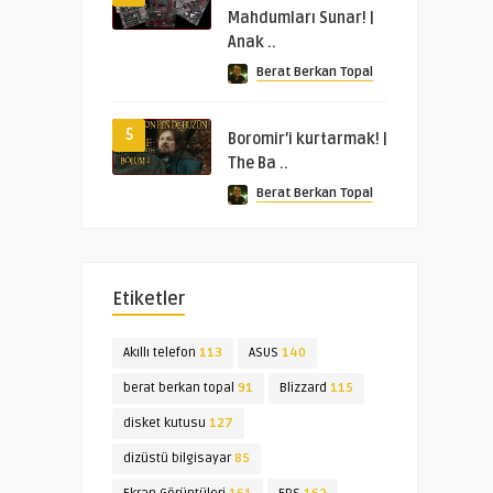
Mahdumları Sunar! |
Anak ..
Berat Berkan Topal
5
Boromir’i kurtarmak! |
The Ba ..
Berat Berkan Topal
Etiketler
Akıllı telefon
113
ASUS
140
berat berkan topal
91
Blizzard
115
disket kutusu
127
dizüstü bilgisayar
85