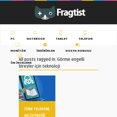
PC
NOTEBOOK
TABLET
TELEFON
MONITÖR
İNDIRIMLER
DOSYA KONUSU
All posts tagged in: Görme engelli
ÖN İNCELEME
bireyler için teknoloji
TÜRK TELEKOM,
GELIŞTIRDIĞI