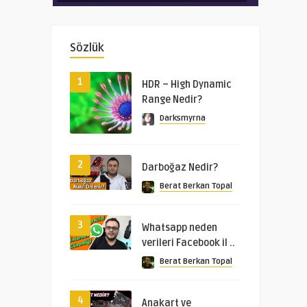
Sözlük
1
HDR – High Dynamic
Range Nedir?
Darksmyrna
2
Darboğaz Nedir?
Berat Berkan Topal
3
Whatsapp neden
verileri Facebook il ..
Berat Berkan Topal
4
Anakart ve