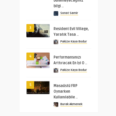
bulamayacağınız
bilgi ..
Sonat Samir
3
Resident Evil Village,
Yaratık Tasa ..
Pakize Kaya Bodur
4
Performansınızı
Arttıracak En İyi O ..
Pakize Kaya Bodur
5
Masaüstü FRP
Oynarken
Kullanılabile ..
Burak Akmenek