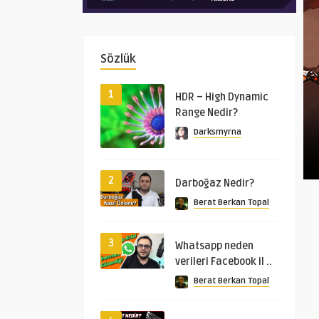
Sözlük
1
HDR – High Dynamic
Range Nedir?
Darksmyrna
2
Darboğaz Nedir?
Berat Berkan Topal
3
Whatsapp neden
verileri Facebook il ..
Berat Berkan Topal