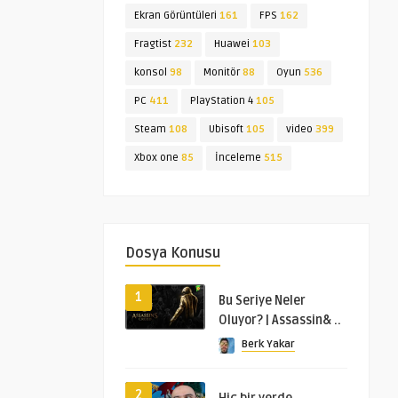
Ekran Görüntüleri
161
FPS
162
Fragtist
232
Huawei
103
konsol
98
Monitör
88
Oyun
536
PC
411
PlayStation 4
105
Steam
108
Ubisoft
105
video
399
Xbox one
85
İnceleme
515
Dosya Konusu
1
Bu Seriye Neler
Oluyor? | Assassin& ..
Berk Yakar
2