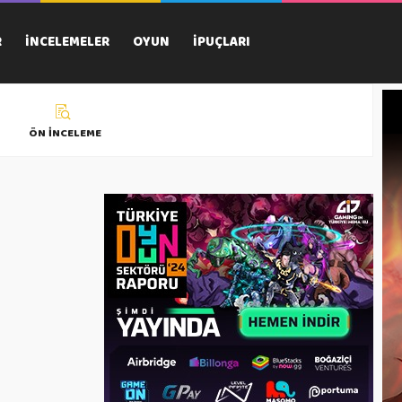
R
İNCELEMELER
OYUN
İPUÇLARI
ÖN İNCELEME