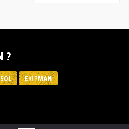
N ?
SOL
EKIPMAN