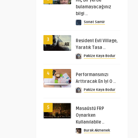
Hiç bir yerde
bulamayacağınız
bilgi ..
Sonat Samir
3
Resident Evil Village,
Yaratık Tasa ..
Pakize Kaya Bodur
4
Performansınızı
Arttıracak En İyi O ..
Pakize Kaya Bodur
5
Masaüstü FRP
Oynarken
Kullanılabile ..
Burak Akmenek