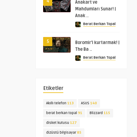
4
Anakart ve
Mahdumları Sunar! |
Anak ..
Berat Berkan Topal
5
Boromir’i kurtarmak! |
The Ba ..
Berat Berkan Topal
Etiketler
Akıllı telefon
113
ASUS
140
berat berkan topal
91
Blizzard
115
disket kutusu
127
dizüstü bilgisayar
85