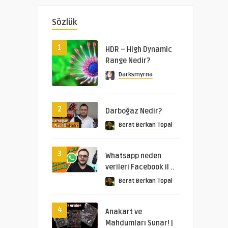
Sözlük
1
HDR – High Dynamic
Range Nedir?
Darksmyrna
2
Darboğaz Nedir?
Berat Berkan Topal
3
Whatsapp neden
verileri Facebook il ..
Berat Berkan Topal
4
Anakart ve
Mahdumları Sunar! |