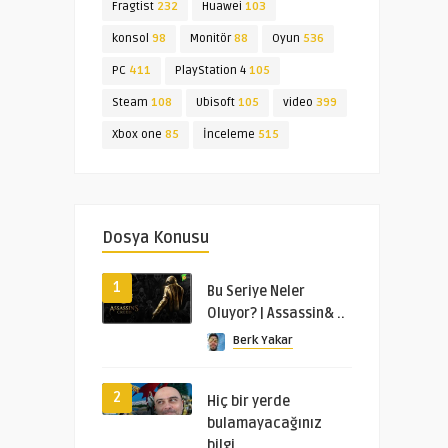
Fragtist
232
Huawei
103
konsol
98
Monitör
88
Oyun
536
PC
411
PlayStation 4
105
Steam
108
Ubisoft
105
video
399
Xbox one
85
İnceleme
515
Dosya Konusu
1
Bu Seriye Neler
Oluyor? | Assassin& ..
Berk Yakar
2
Hiç bir yerde
bulamayacağınız
bilgi ..