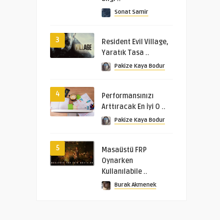
Sonat Samir
3
Resident Evil Village,
Yaratık Tasa ..
Pakize Kaya Bodur
4
Performansınızı
Arttıracak En İyi O ..
Pakize Kaya Bodur
5
Masaüstü FRP
Oynarken
Kullanılabile ..
Burak Akmenek