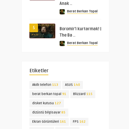
Anak ..
Berat Berkan Topal
5
Boromir’i kurtarmak! |
The Ba ..
Berat Berkan Topal
Etiketler
Akıllı telefon
113
ASUS
140
berat berkan topal
91
Blizzard
115
disket kutusu
127
dizüstü bilgisayar
85
Ekran Görüntüleri
161
FPS
162