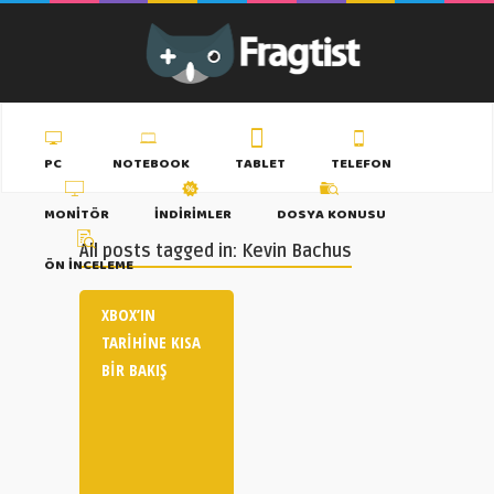
PC
NOTEBOOK
TABLET
TELEFON
MONITÖR
İNDIRIMLER
DOSYA KONUSU
All posts tagged in: Kevin Bachus
ÖN İNCELEME
XBOX’IN
TARIHINE KISA
BIR BAKIŞ