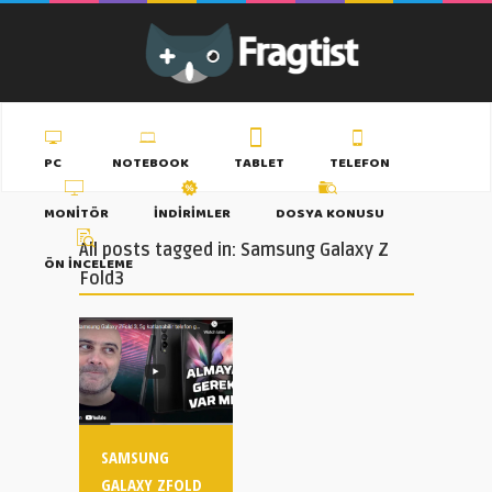
PC
NOTEBOOK
TABLET
TELEFON
MONITÖR
İNDIRIMLER
DOSYA KONUSU
All posts tagged in: Samsung Galaxy Z
ÖN İNCELEME
Fold3
SAMSUNG
GALAXY ZFOLD