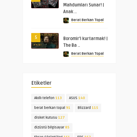
Mahdumları Sunar! |
Anak ..
Berat Berkan Topal
5
Boromir’i kurtarmak! |
The Ba ..
Berat Berkan Topal
Etiketler
Akıllı telefon
113
ASUS
140
berat berkan topal
91
Blizzard
115
disket kutusu
127
dizüstü bilgisayar
85