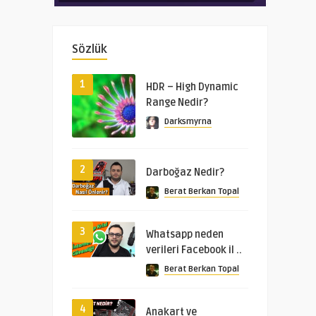
Sözlük
1
HDR – High Dynamic
Range Nedir?
Darksmyrna
2
Darboğaz Nedir?
Berat Berkan Topal
3
Whatsapp neden
verileri Facebook il ..
Berat Berkan Topal
4
Anakart ve