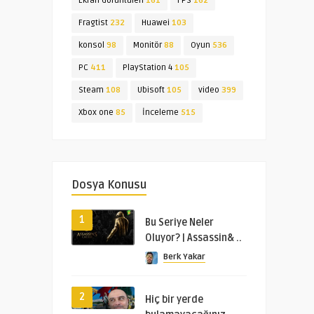
Ekran Görüntüleri
161
FPS
162
Fragtist
232
Huawei
103
konsol
98
Monitör
88
Oyun
536
PC
411
PlayStation 4
105
Steam
108
Ubisoft
105
video
399
Xbox one
85
İnceleme
515
Dosya Konusu
1
Bu Seriye Neler
Oluyor? | Assassin& ..
Berk Yakar
2
Hiç bir yerde