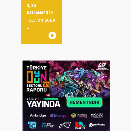
3, 5G
KATLANABILIR
TELEFON GÜND
..