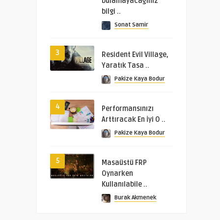
bulamayacağınız
bilgi ..
Sonat Samir
3
Resident Evil Village,
Yaratık Tasa ..
Pakize Kaya Bodur
4
Performansınızı
Arttıracak En İyi O ..
Pakize Kaya Bodur
5
Masaüstü FRP
Oynarken
Kullanılabile ..
Burak Akmenek