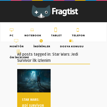
PC
NOTEBOOK
TABLET
TELEFON
MONITÖR
İNDIRIMLER
DOSYA KONUSU
All posts tagged in: Star Wars: Jedi
ÖN İNCELEME
Survivor İlk izlenim
STAR WARS:
JEDI SURVIVOR