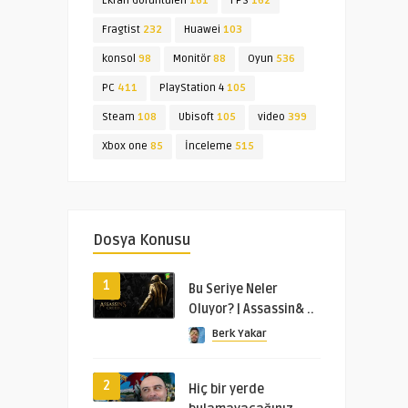
Ekran Görüntüleri
161
FPS
162
Fragtist
232
Huawei
103
konsol
98
Monitör
88
Oyun
536
PC
411
PlayStation 4
105
Steam
108
Ubisoft
105
video
399
Xbox one
85
İnceleme
515
Dosya Konusu
1
Bu Seriye Neler
Oluyor? | Assassin& ..
Berk Yakar
2
Hiç bir yerde