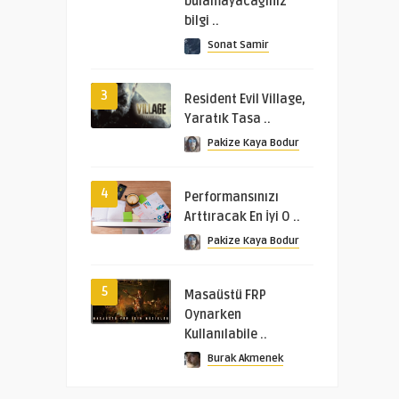
bulamayacağınız
bilgi ..
Sonat Samir
3
Resident Evil Village,
Yaratık Tasa ..
Pakize Kaya Bodur
4
Performansınızı
Arttıracak En İyi O ..
Pakize Kaya Bodur
5
Masaüstü FRP
Oynarken
Kullanılabile ..
Burak Akmenek