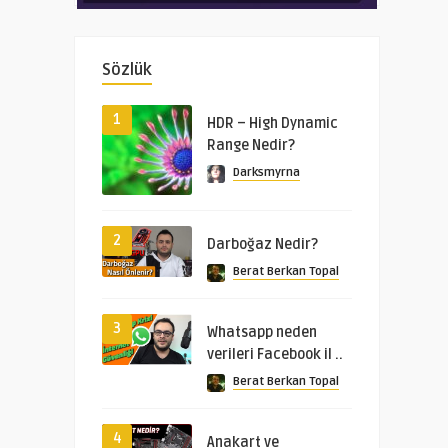
Sözlük
1
HDR – High Dynamic
Range Nedir?
Darksmyrna
2
Darboğaz Nedir?
Berat Berkan Topal
3
Whatsapp neden
verileri Facebook il ..
Berat Berkan Topal
4
Anakart ve