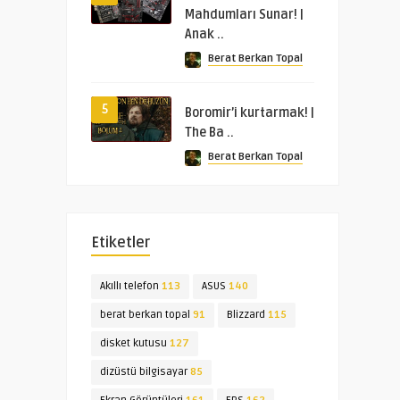
Mahdumları Sunar! |
Anak ..
Berat Berkan Topal
5
Boromir’i kurtarmak! |
The Ba ..
Berat Berkan Topal
Etiketler
Akıllı telefon
113
ASUS
140
berat berkan topal
91
Blizzard
115
disket kutusu
127
dizüstü bilgisayar
85