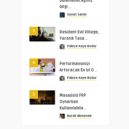
bulamayacağınız
bilgi ..
Sonat Samir
3
Resident Evil Village,
Yaratık Tasa ..
Pakize Kaya Bodur
4
Performansınızı
Arttıracak En İyi O ..
Pakize Kaya Bodur
5
Masaüstü FRP
Oynarken
Kullanılabile ..
Burak Akmenek