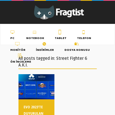
PC
NOTEBOOK
TABLET
TELEFON
MONITÖR
İNDIRIMLER
DOSYA KONUSU
All posts tagged in: Street Fighter 6
ÖN İNCELEME
A.K.I.
EVO 2023’TE
DUYURULAN