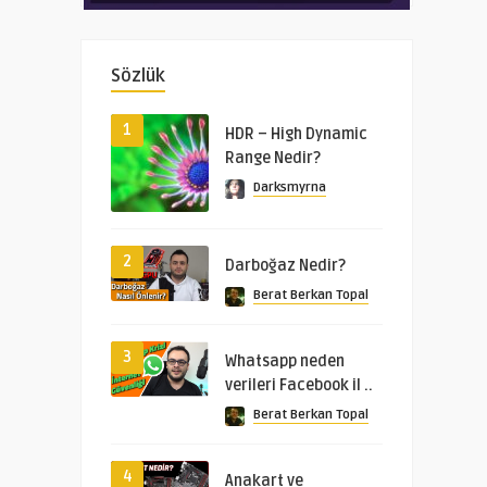
Sözlük
1
HDR – High Dynamic
Range Nedir?
Darksmyrna
2
Darboğaz Nedir?
Berat Berkan Topal
3
Whatsapp neden
verileri Facebook il ..
Berat Berkan Topal
4
Anakart ve