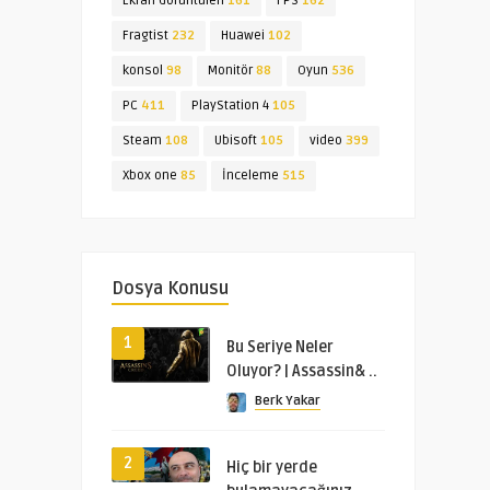
Ekran Görüntüleri
161
FPS
162
Fragtist
232
Huawei
102
konsol
98
Monitör
88
Oyun
536
PC
411
PlayStation 4
105
Steam
108
Ubisoft
105
video
399
Xbox one
85
İnceleme
515
Dosya Konusu
1
Bu Seriye Neler
Oluyor? | Assassin& ..
Berk Yakar
2
Hiç bir yerde