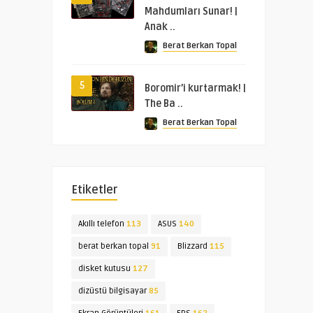
Mahdumları Sunar! |
Anak ..
Berat Berkan Topal
5
Boromir’i kurtarmak! |
The Ba ..
Berat Berkan Topal
Etiketler
Akıllı telefon
113
ASUS
140
berat berkan topal
91
Blizzard
115
disket kutusu
127
dizüstü bilgisayar
85