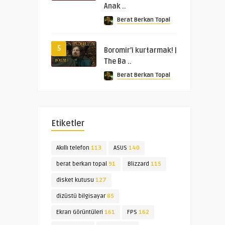
Anak ..
Berat Berkan Topal
5
Boromir’i kurtarmak! |
The Ba ..
Berat Berkan Topal
Etiketler
Akıllı telefon
113
ASUS
140
berat berkan topal
91
Blizzard
115
disket kutusu
127
dizüstü bilgisayar
85
Ekran Görüntüleri
161
FPS
162