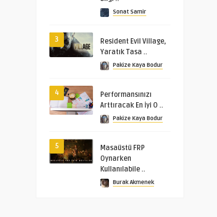
Sonat Samir
3
Resident Evil Village,
Yaratık Tasa ..
Pakize Kaya Bodur
4
Performansınızı
Arttıracak En İyi O ..
Pakize Kaya Bodur
5
Masaüstü FRP
Oynarken
Kullanılabile ..
Burak Akmenek