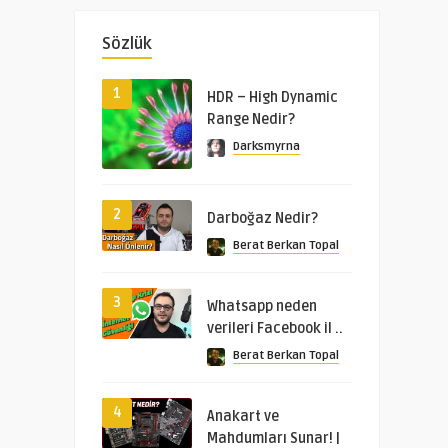
Sözlük
1
HDR – High Dynamic
Range Nedir?
Darksmyrna
2
Darboğaz Nedir?
Berat Berkan Topal
3
Whatsapp neden
verileri Facebook il ..
Berat Berkan Topal
4
Anakart ve
Mahdumları Sunar! |