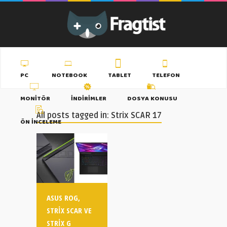
PC
NOTEBOOK
TABLET
TELEFON
MONITÖR
İNDIRIMLER
DOSYA KONUSU
All posts tagged in: Strix SCAR 17
ÖN İNCELEME
ASUS ROG,
STRIX SCAR VE
STRIX G