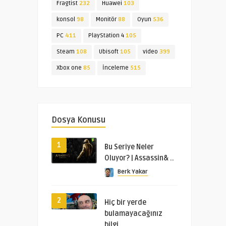
Fragtist
232
Huawei
103
konsol
98
Monitör
88
Oyun
536
PC
411
PlayStation 4
105
Steam
108
Ubisoft
105
video
399
Xbox one
85
İnceleme
515
Dosya Konusu
1
Bu Seriye Neler
Oluyor? | Assassin& ..
Berk Yakar
2
Hiç bir yerde
bulamayacağınız
bilgi ..