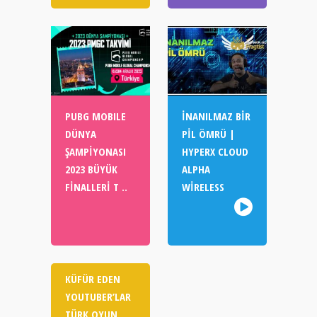
PUBG MOBILE
İNANILMAZ BIR
DÜNYA
PIL ÖMRÜ |
ŞAMPIYONASI
HYPERX CLOUD
2023 BÜYÜK
ALPHA
FINALLERI T ..
WIRELESS
KÜFÜR EDEN
YOUTUBER’LAR
TÜRK OYUN