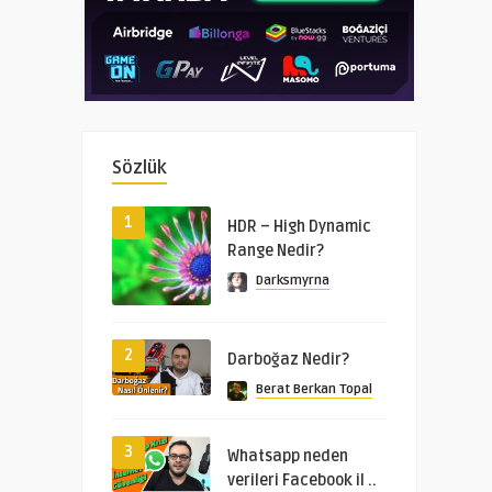
Sözlük
1
HDR – High Dynamic
Range Nedir?
Darksmyrna
2
Darboğaz Nedir?
Berat Berkan Topal
3
Whatsapp neden
verileri Facebook il ..