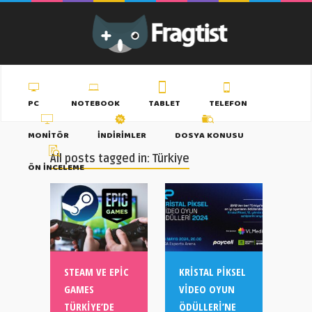
PC
NOTEBOOK
TABLET
TELEFON
MONITÖR
İNDIRIMLER
DOSYA KONUSU
All posts tagged in: Türkiye
ÖN İNCELEME
STEAM VE EPIC
KRISTAL PIKSEL
GAMES
VIDEO OYUN
TÜRKIYE’DE
ÖDÜLLERI’NE