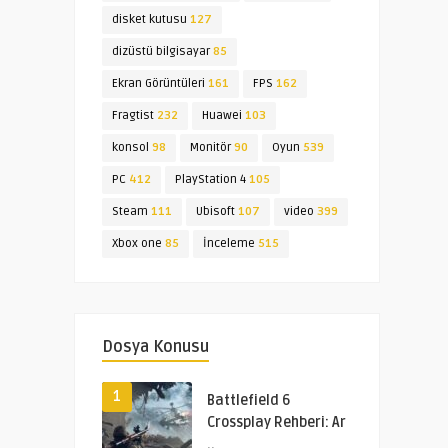
disket kutusu
127
dizüstü bilgisayar
85
Ekran Görüntüleri
161
FPS
162
Fragtist
232
Huawei
103
konsol
98
Monitör
90
Oyun
539
PC
412
PlayStation 4
105
Steam
111
Ubisoft
107
video
399
Xbox one
85
İnceleme
515
Dosya Konusu
1
Battlefield 6
Crossplay Rehberi: Ar
..