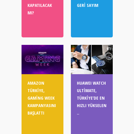
KAPATILACAK
GERI SAYIM
MI?
AMAZON
HUAWEI WATCH
TÜRKIYE,
ULTIMATE,
GAMING WEEK
TÜRKIYE’DE EN
KAMPANYASINI
HIZLI YÜKSELEN
BAŞLATTI
..