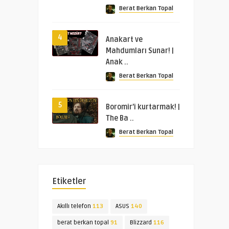
Berat Berkan Topal
4
Anakart ve
Mahdumları Sunar! |
Anak ..
Berat Berkan Topal
5
Boromir’i kurtarmak! |
The Ba ..
Berat Berkan Topal
Etiketler
Akıllı telefon
113
ASUS
140
berat berkan topal
91
Blizzard
116