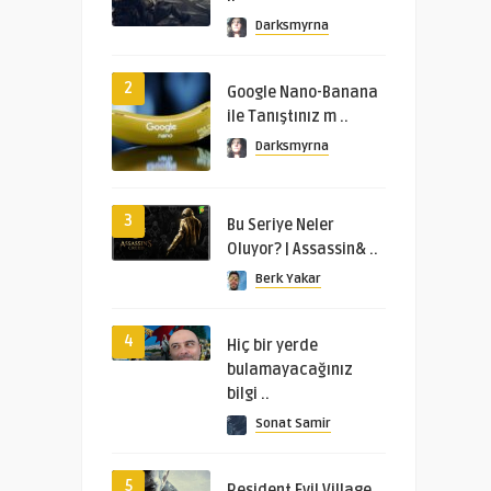
Darksmyrna
2
Google Nano-Banana
ile Tanıştınız m ..
Darksmyrna
3
Bu Seriye Neler
Oluyor? | Assassin& ..
Berk Yakar
4
Hiç bir yerde
bulamayacağınız
bilgi ..
Sonat Samir
5
Resident Evil Village,