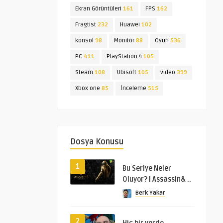
Ekran Görüntüleri
161
FPS
162
Fragtist
232
Huawei
102
konsol
98
Monitör
88
Oyun
536
PC
411
PlayStation 4
105
Steam
108
Ubisoft
105
video
399
Xbox one
85
İnceleme
515
Dosya Konusu
1
Bu Seriye Neler
Oluyor? | Assassin& ..
Berk Yakar
2