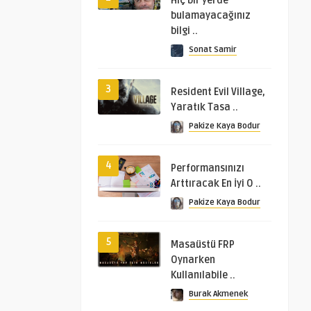
Hiç bir yerde
bulamayacağınız
bilgi ..
Sonat Samir
3
Resident Evil Village,
Yaratık Tasa ..
Pakize Kaya Bodur
4
Performansınızı
Arttıracak En İyi O ..
Pakize Kaya Bodur
5
Masaüstü FRP
Oynarken
Kullanılabile ..
Burak Akmenek