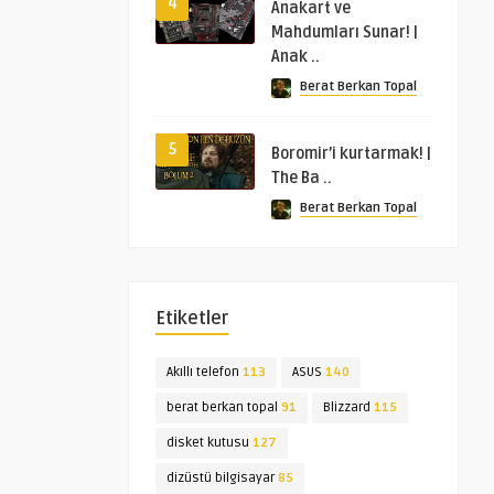
4
Anakart ve
Mahdumları Sunar! |
Anak ..
Berat Berkan Topal
5
Boromir’i kurtarmak! |
The Ba ..
Berat Berkan Topal
Etiketler
Akıllı telefon
113
ASUS
140
berat berkan topal
91
Blizzard
115
disket kutusu
127
dizüstü bilgisayar
85