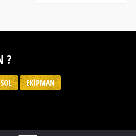
N ?
SOL
EKIPMAN