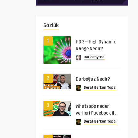
Sözlük
1
HDR – High Dynamic
Range Nedir?
Darksmyrna
2
Darboğaz Nedir?
Berat Berkan Topal
3
Whatsapp neden
verileri Facebook il ..
Berat Berkan Topal