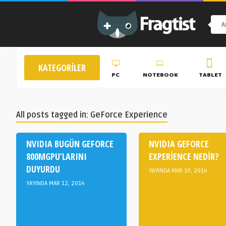
KATEGORILER
PC
NOTEBOOK
TABLET
All posts tagged in: GeForce Experience
NVIDIA BUGÜN GEFORCE
NVIDIA GEFORCE
800MGPU’LARINI
EXPERIENCE NEDIR?
DUYURDU
YAYINDA MAR 10, 2014
YAYINDA MAR 12, 2014