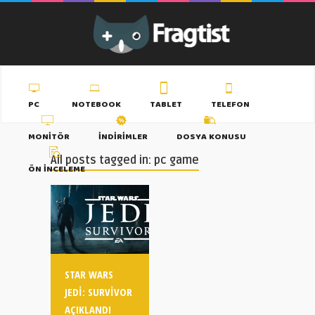
PC
NOTEBOOK
TABLET
TELEFON
MONITÖR
İNDIRIMLER
DOSYA KONUSU
All posts tagged in: pc game
ÖN İNCELEME
STAR WARS
JEDI: SURVIVOR
AÇIKLANDI