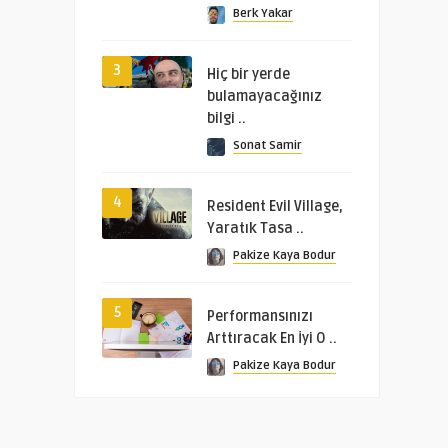
Berk Yakar
3
Hiç bir yerde
bulamayacağınız
bilgi ..
Sonat Samir
4
Resident Evil Village,
Yaratık Tasa ..
Pakize Kaya Bodur
5
Performansınızı
Arttıracak En İyi O ..
Pakize Kaya Bodur