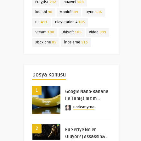
Fragtist
232
Huawei
103
konsol
98
Monitör
89
Oyun
536
PC
411
PlayStation 4
105
Steam
108
Ubisoft
105
video
399
Xbox one
85
İnceleme
515
Dosya Konusu
1
Google Nano-Banana
ile Tanıştınız m ..
Darksmyrna
2
Bu Seriye Neler
Oluyor? | Assassin& ..