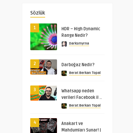
Sözlük
1
HDR – High Dynamic
Range Nedir?
Darksmyrna
2
Darboğaz Nedir?
Berat Berkan Topal
3
Whatsapp neden
verileri Facebook il ..
Berat Berkan Topal
4
Anakart ve
Mahdumları Sunar! |