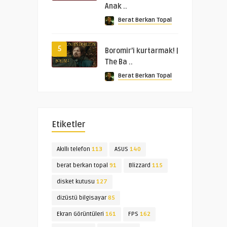
Anak ..
Berat Berkan Topal
5
Boromir’i kurtarmak! |
The Ba ..
Berat Berkan Topal
Etiketler
Akıllı telefon
113
ASUS
140
berat berkan topal
91
Blizzard
115
disket kutusu
127
dizüstü bilgisayar
85
Ekran Görüntüleri
161
FPS
162