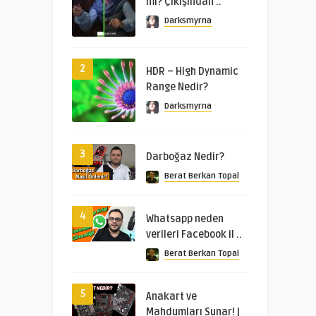
mı? Çıkışından ..
Darksmyrna
2
HDR – High Dynamic
Range Nedir?
Darksmyrna
3
Darboğaz Nedir?
Berat Berkan Topal
4
Whatsapp neden
verileri Facebook il ..
Berat Berkan Topal
5
Anakart ve
Mahdumları Sunar! |