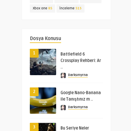
Xbox one
85
İnceleme
515
Dosya Konusu
1
Battlefield 6
Crossplay Rehberi: Ar
..
Darksmyrna
2
Google Nano-Banana
ile Tanıştınız m ..
Darksmyrna
3
Bu Seriye Neler