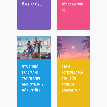
ÖN SIPARIŞ ..
MI? TAKE-TWO
CE ..
GTA 6 YENI
GTA 6
FRAGMANI
KONSOLLARLA
YAYINLANDI
AYNI GÜN
AMA OYNANIŞ
PC’DE DE
GÖRÜNTÜLE ..
ÇIKACAK MI?