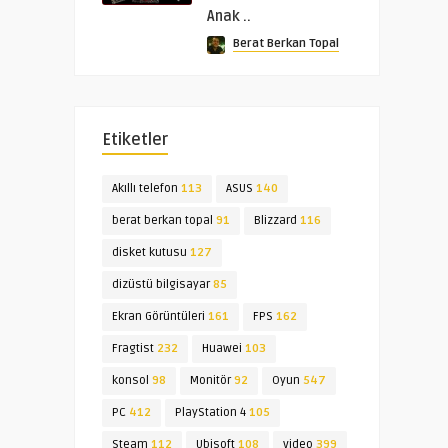
Anak ..
Berat Berkan Topal
Etiketler
Akıllı telefon
113
ASUS
140
berat berkan topal
91
Blizzard
116
disket kutusu
127
dizüstü bilgisayar
85
Ekran Görüntüleri
161
FPS
162
Fragtist
232
Huawei
103
konsol
98
Monitör
92
Oyun
547
PC
412
PlayStation 4
105
Steam
112
Ubisoft
108
video
399