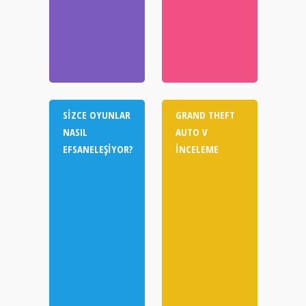
SIZCE OYUNLAR
GRAND THEFT
NASIL
AUTO V
EFSANELEŞIYOR?
İNCELEME