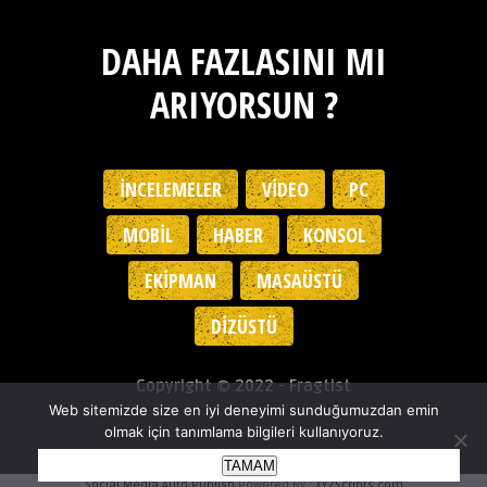
DAHA FAZLASINI MI
ARIYORSUN ?
İNCELEMELER
VIDEO
PC
MOBIL
HABER
KONSOL
EKIPMAN
MASAÜSTÜ
DIZÜSTÜ
Copyright © 2022 - Fragtist
Web sitemizde size en iyi deneyimi sunduğumuzdan emin
olmak için tanımlama bilgileri kullanıyoruz.
TAMAM
Social Media Auto Publish
Powered By :
XYZScripts.com