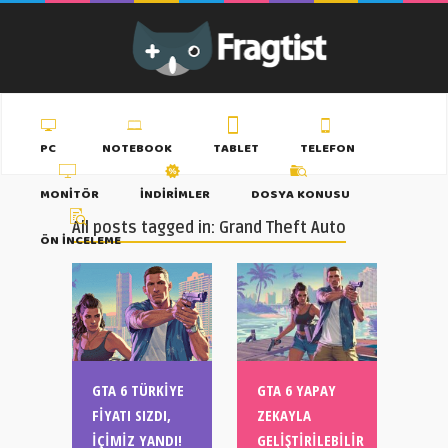
PC
NOTEBOOK
TABLET
TELEFON
MONITÖR
İNDIRIMLER
DOSYA KONUSU
All posts tagged in: Grand Theft Auto
ÖN İNCELEME
GTA 6 TÜRKIYE
GTA 6 YAPAY
FIYATI SIZDI,
ZEKAYLA
İÇIMIZ YANDI!
GELIŞTIRILEBILIR