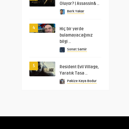
Oluyor? | Assassin& ..
Berk Yakar
4
Hiç bir yerde
bulamayacağınız
bilgi ..
Sonat Samir
5
Resident Evil Village,
Yaratık Tasa ..
Pakize Kaya Bodur