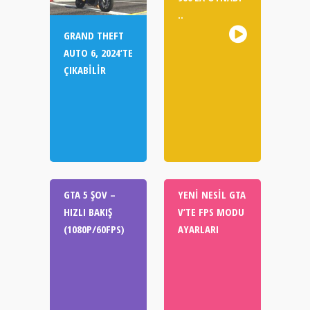
..
GRAND THEFT
AUTO 6, 2024’TE
ÇIKABILIR
GTA 5 ŞOV –
YENI NESIL GTA
HIZLI BAKIŞ
V’TE FPS MODU
(1080P/60FPS)
AYARLARI