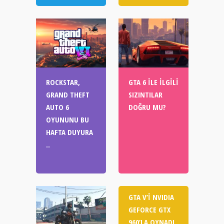
ROCKSTAR,
GTA 6 ILE İLGILI
GRAND THEFT
SIZINTILAR
AUTO 6
DOĞRU MU?
OYUNUNU BU
HAFTA DUYURA
..
GTA V’I NVIDIA
GEFORCE GTX
960’LA OYNADI