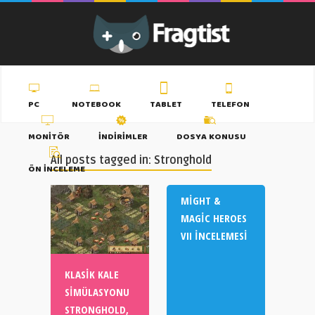
PC
NOTEBOOK
TABLET
TELEFON
MONITÖR
İNDIRIMLER
DOSYA KONUSU
All posts tagged in: Stronghold
ÖN İNCELEME
MIGHT &
MAGIC HEROES
VII İNCELEMESI
KLASIK KALE
SIMÜLASYONU
STRONGHOLD,