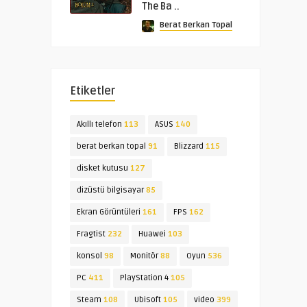
The Ba ..
Berat Berkan Topal
Etiketler
Akıllı telefon
113
ASUS
140
berat berkan topal
91
Blizzard
115
disket kutusu
127
dizüstü bilgisayar
85
Ekran Görüntüleri
161
FPS
162
Fragtist
232
Huawei
103
konsol
98
Monitör
88
Oyun
536
PC
411
PlayStation 4
105
Steam
108
Ubisoft
105
video
399