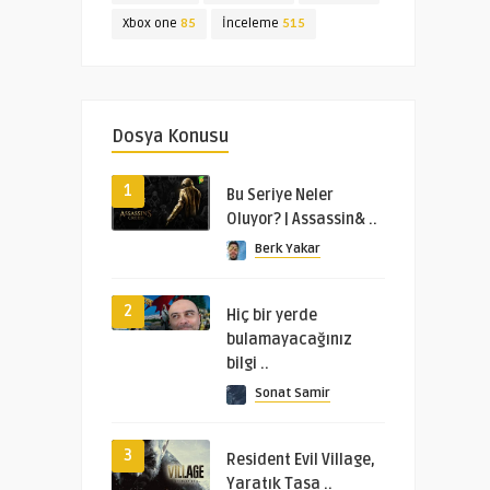
Xbox one
85
İnceleme
515
Dosya Konusu
1
Bu Seriye Neler
Oluyor? | Assassin& ..
Berk Yakar
2
Hiç bir yerde
bulamayacağınız
bilgi ..
Sonat Samir
3
Resident Evil Village,
Yaratık Tasa ..