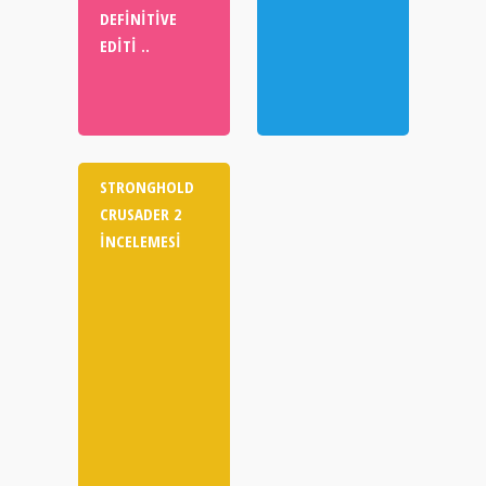
DEFINITIVE
EDITI ..
STRONGHOLD
CRUSADER 2
İNCELEMESI