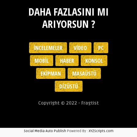
DAHA FAZLASINI MI
ARIYORSUN ?
İNCELEMELER
VIDEO
PC
MOBIL
HABER
KONSOL
EKIPMAN
MASAÜSTÜ
DIZÜSTÜ
Copyright © 2022 - Fragtist
Social Media Auto Publish
Powered By :
XYZScripts.com